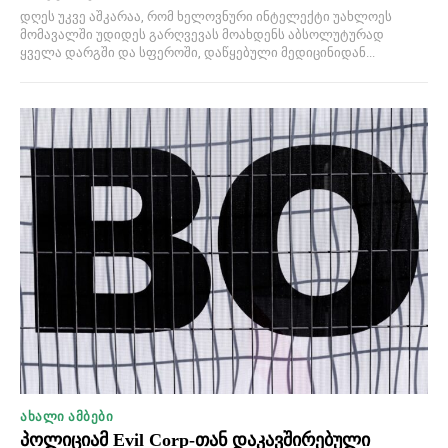
დღეს უკვე აშკარაა, რომ ხელოვნური ინტელექტი უახლოეს
მომავალში უდიდეს გარღვევას მოახდენს აბსოლუტურად
ყველა დარგში და სფეროში, დაწყებული მედიცინიდან...
ᲐᲮᲐᲚᲘ ᲐᲛᲑᲔᲑᲘ
პოლიციამ Evil Corp-თან დაკავშირებული