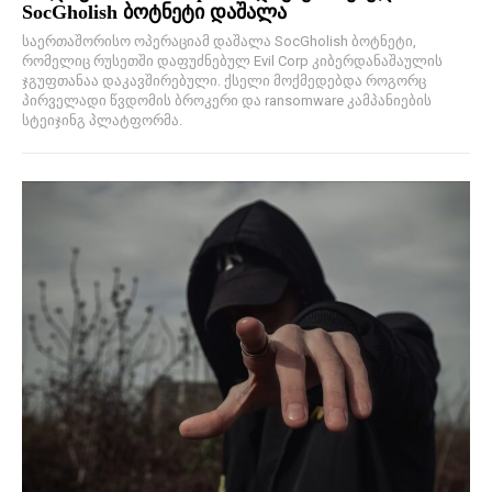
SocGholish ბოტნეტი დაშალა
საერთაშორისო ოპერაციამ დაშალა SocGholish ბოტნეტი,
რომელიც რუსეთში დაფუძნებულ Evil Corp კიბერდანაშაულის
ჯგუფთანაა დაკავშირებული. ქსელი მოქმედებდა როგორც
პირველადი წვდომის ბროკერი და ransomware კამპანიების
სტეიჯინგ პლატფორმა.