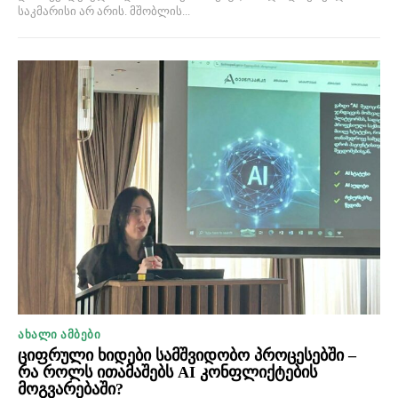
საკმარისი არ არის. მშობლის...
ᲐᲮᲐᲚᲘ ᲐᲛᲑᲔᲑᲘ
ციფრული ხიდები სამშვიდობო პროცესებში –
რა როლს ითამაშებს AI კონფლიქტების
მოგვარებაში?