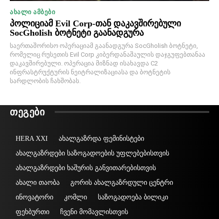
ᲐᲮᲐᲚᲘ ᲐᲛᲑᲔᲑᲘ
პოლიციამ Evil Corp-თან დაკავშირებული
SocGholish ბოტნეტი გაანადგურა
საერთაშორისო ოპერაციამ გაანადგურა SocGholish ბოტნეტი,
რომელიც რუსეთის Evil Corp კიბერდანაშაულის დაჯგუფებთანაა
დაკავშირებული. ოპერაცია მიზნად ისახავდა C2
ინფრასტრუქტურის ნეიტრალიზაციასა და ბოტნეტის
სარდლობის ჩახშობას.
ᲗᲔᲒᲔᲑᲘ
HERA XXI
ახალგაზრდა ფემინისტები
ახალგაზრდები საზოგადოების უფლებებისთვის
ახალგაზრდები ხაშურის განვითარებისთვის
ახალი თაობა
გორის ახალგაზრდული ცენტრი
ინოვატორი
კომლი
საზოგადოება ბილიკი
ფეხბურთი
ჩვენი მომავლისთვის