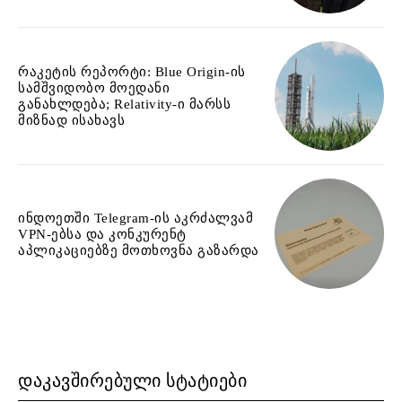
რაკეტის რეპორტი: Blue Origin-ის
სამშვიდობო მოედანი
განახლდება; Relativity-ი მარსს
მიზნად ისახავს
ინდოეთში Telegram-ის აკრძალვამ
VPN-ებსა და კონკურენტ
აპლიკაციებზე მოთხოვნა გაზარდა
ᲓᲐᲙᲐᲕᲨᲘᲠᲔᲑᲣᲚᲘ ᲡᲢᲐᲢᲘᲔᲑᲘ