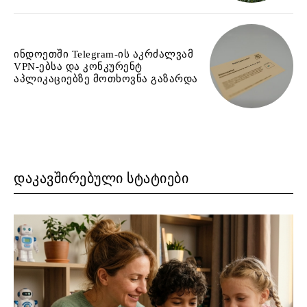
ინდოეთში Telegram-ის აკრძალვამ
VPN-ებსა და კონკურენტ
აპლიკაციებზე მოთხოვნა გაზარდა
ᲓᲐᲙᲐᲕᲨᲘᲠᲔᲑᲣᲚᲘ ᲡᲢᲐᲢᲘᲔᲑᲘ