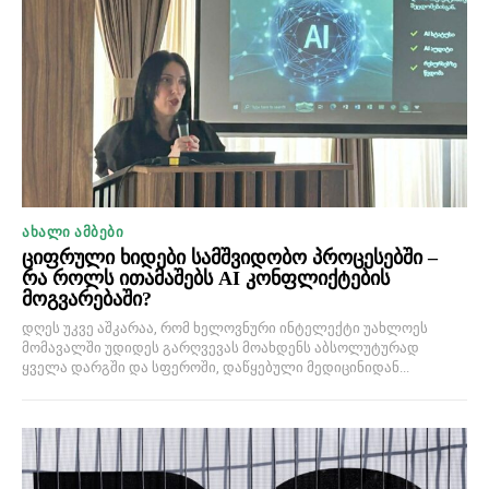
ᲐᲮᲐᲚᲘ ᲐᲛᲑᲔᲑᲘ
ციფრული ხიდები სამშვიდობო პროცესებში –
რა როლს ითამაშებს AI კონფლიქტების
მოგვარებაში?
დღეს უკვე აშკარაა, რომ ხელოვნური ინტელექტი უახლოეს
მომავალში უდიდეს გარღვევას მოახდენს აბსოლუტურად
ყველა დარგში და სფეროში, დაწყებული მედიცინიდან...