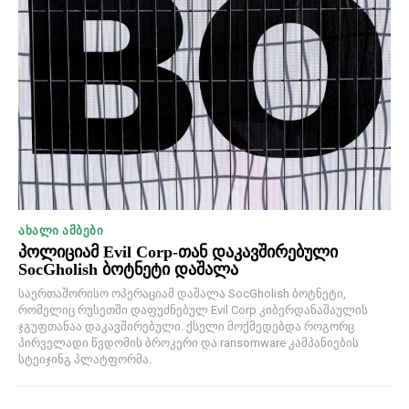
ᲐᲮᲐᲚᲘ ᲐᲛᲑᲔᲑᲘ
პოლიციამ Evil Corp-თან დაკავშირებული
SocGholish ბოტნეტი დაშალა
საერთაშორისო ოპერაციამ დაშალა SocGholish ბოტნეტი,
რომელიც რუსეთში დაფუძნებულ Evil Corp კიბერდანაშაულის
ჯგუფთანაა დაკავშირებული. ქსელი მოქმედებდა როგორც
პირველადი წვდომის ბროკერი და ransomware კამპანიების
სტეიჯინგ პლატფორმა.