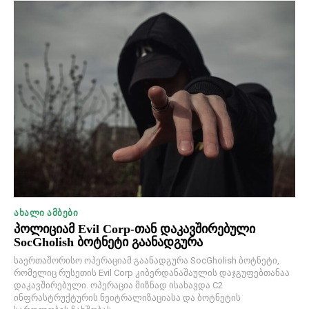
ᲐᲮᲐᲚᲘ ᲐᲛᲑᲔᲑᲘ
პოლიციამ Evil Corp-თან დაკავშირებული
SocGholish ბოტნეტი გაანადგურა
საერთაშორისო ოპერაციამ გაანადგურა SocGholish ბოტნეტი,
რომელიც რუსეთის Evil Corp კიბერდანაშაულის დაჯგუფებთანაა
დაკავშირებული. ოპერაცია მიზნად ისახავდა C2
ინფრასტრუქტურის ნეიტრალიზაციასა და ბოტნეტის