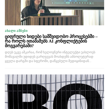
ᲐᲮᲐᲚᲘ ᲐᲛᲑᲔᲑᲘ
ციფრული ხიდები სამშვიდობო პროცესებში –
რა როლს ითამაშებს AI კონფლიქტების
მოგვარებაში?
დღეს უკვე აშკარაა, რომ ხელოვნური ინტელექტი უახლოეს
მომავალში უდიდეს გარღვევას მოახდენს აბსოლუტურად
ყველა დარგში და სფეროში, დაწყებული მედიცინიდან...