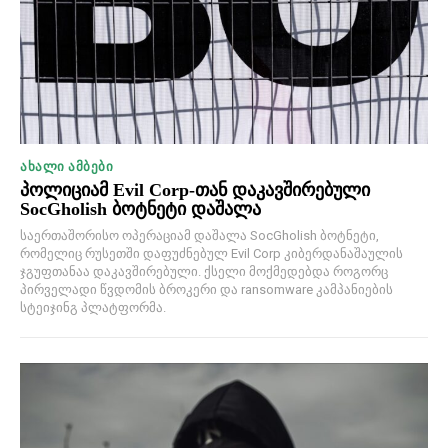
ᲐᲮᲐᲚᲘ ᲐᲛᲑᲔᲑᲘ
პოლიციამ Evil Corp-თან დაკავშირებული
SocGholish ბოტნეტი დაშალა
საერთაშორისო ოპერაციამ დაშალა SocGholish ბოტნეტი,
რომელიც რუსეთში დაფუძნებულ Evil Corp კიბერდანაშაულის
ჯგუფთანაა დაკავშირებული. ქსელი მოქმედებდა როგორც
პირველადი წვდომის ბროკერი და ransomware კამპანიების
სტეიჯინგ პლატფორმა.