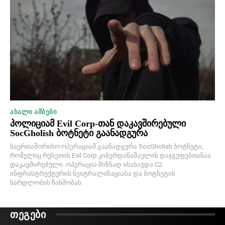
ᲐᲮᲐᲚᲘ ᲐᲛᲑᲔᲑᲘ
პოლიციამ Evil Corp-თან დაკავშირებული
SocGholish ბოტნეტი გაანადგურა
საერთაშორისო ოპერაციამ გაანადგურა SocGholish ბოტნეტი,
რომელიც რუსეთის Evil Corp კიბერდანაშაულის დაჯგუფებთანაა
დაკავშირებული. ოპერაცია მიზნად ისახავდა C2
ინფრასტრუქტურის ნეიტრალიზაციასა და ბოტნეტის
სარდლობის ჩახშობას.
ᲗᲔᲒᲔᲑᲘ