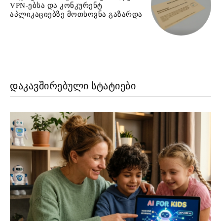
VPN-ებსა და კონკურენტ
აპლიკაციებზე მოთხოვნა გაზარდა
ᲓᲐᲙᲐᲕᲨᲘᲠᲔᲑᲣᲚᲘ ᲡᲢᲐᲢᲘᲔᲑᲘ