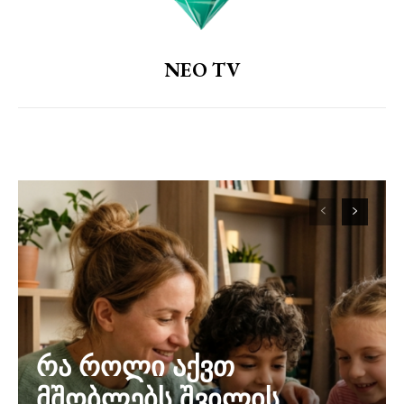
NEO TV
რა როლი აქვთ
მშობლებს შვილის