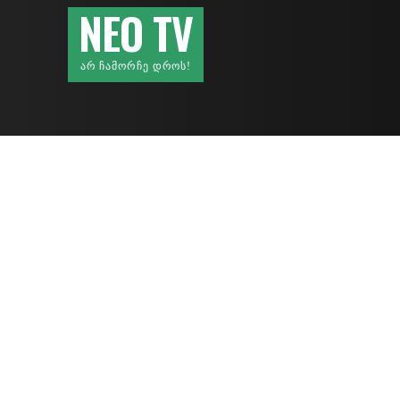
NEO TV
ᲐᲠ ᲩᲐᲛᲝᲠᲩᲔ ᲓᲠᲝᲡ!