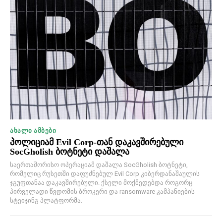
ᲐᲮᲐᲚᲘ ᲐᲛᲑᲔᲑᲘ
პოლიციამ Evil Corp-თან დაკავშირებული
SocGholish ბოტნეტი დაშალა
საერთაშორისო ოპერაციამ დაშალა SocGholish ბოტნეტი,
რომელიც რუსეთში დაფუძნებულ Evil Corp კიბერდანაშაულის
ჯგუფთანაა დაკავშირებული. ქსელი მოქმედებდა როგორც
პირველადი წვდომის ბროკერი და ransomware კამპანიების
სტეიჯინგ პლატფორმა.