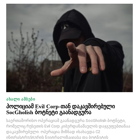
ᲐᲮᲐᲚᲘ ᲐᲛᲑᲔᲑᲘ
პოლიციამ Evil Corp-თან დაკავშირებული
SocGholish ბოტნეტი გაანადგურა
საერთაშორისო ოპერაციამ გაანადგურა SocGholish ბოტნეტი,
რომელიც რუსეთის Evil Corp კიბერდანაშაულის დაჯგუფებთანაა
დაკავშირებული. ოპერაცია მიზნად ისახავდა C2
ინფრასტრუქტურის ნეიტრალიზაციასა და ბოტნეტის