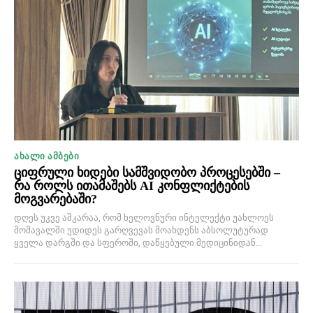
ᲐᲮᲐᲚᲘ ᲐᲛᲑᲔᲑᲘ
ციფრული ხიდები სამშვიდობო პროცესებში –
რა როლს ითამაშებს AI კონფლიქტების
მოგვარებაში?
დღეს უკვე აშკარაა, რომ ხელოვნური ინტელექტი უახლოეს
მომავალში უდიდეს გარღვევას მოახდენს აბსოლუტურად
ყველა დარგში და სფეროში, დაწყებული მედიცინიდან...