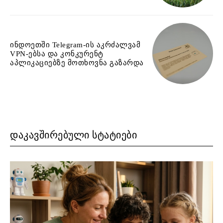
ინდოეთში Telegram-ის აკრძალვამ
VPN-ებსა და კონკურენტ
აპლიკაციებზე მოთხოვნა გაზარდა
ᲓᲐᲙᲐᲕᲨᲘᲠᲔᲑᲣᲚᲘ ᲡᲢᲐᲢᲘᲔᲑᲘ