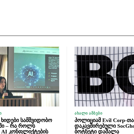
Ი
ᲐᲮᲐᲚᲘ ᲐᲛᲑᲔᲑᲘ
ხიდები სამშვიდობო
პოლიციამ Evil Corp-თა
ში – რა როლს
დაკავშირებული SocGho
ს AI კონფლიქტების
ბოტნეტი დაშალა