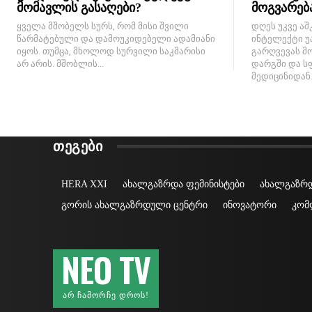
მომავლის გასაღები?
მოგვარებ
ყველა მშობელს სურს, რომ მისი შვილი
დღეს უკვე აშ
წარმატებული და დამოუკიდებელი ადამიანი
ინტელექტი უ
იყოს. თუმცა, მხოლოდ სურვილი საკმარისი
გარღვევას მ
არ არის. მშობლის...
დარგში და ს
მედიცინიდან..
ᲗᲔᲒᲔᲑᲘ
HERA XXI
ახალგაზრდა ფემინისტები
ახალგაზრდ
გორის ახალგაზრდული ცენტრი
ინოვატორი
კომ
NEO TV
ᲐᲠ ᲩᲐᲛᲝᲠᲩᲔ ᲓᲠᲝᲡ!