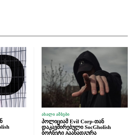
ᲐᲮᲐᲚᲘ ᲐᲛᲑᲔᲑᲘ
ნ
პოლიციამ Evil Corp-თან
lish
დაკავშირებული SocGholish
ბოტნეტი გაანადგურა