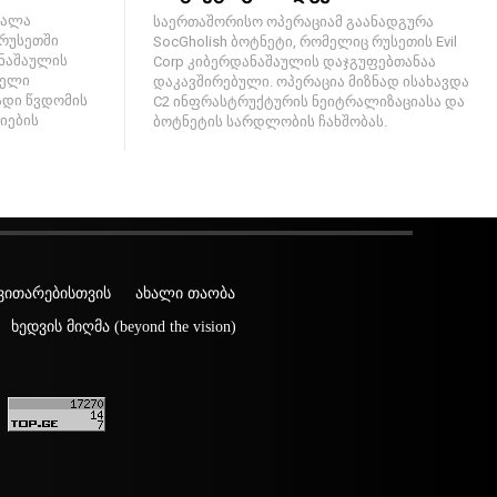
შალა
საერთაშორისო ოპერაციამ გაანადგურა
 რუსეთში
SocGholish ბოტნეტი, რომელიც რუსეთის Evil
ანაშაულის
Corp კიბერდანაშაულის დაჯგუფებთანაა
სელი
დაკავშირებული. ოპერაცია მიზნად ისახავდა
დი წვდომის
C2 ინფრასტრუქტურის ნეიტრალიზაციასა და
იების
ბოტნეტის სარდლობის ჩახშობას.
ვითარებისთვის
ახალი თაობა
ხედვის მიღმა (beyond the vision)