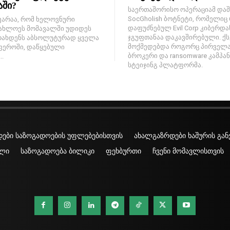
აში?
საერთაშორისო ოპერაციამ და
SocGholish ბოტნეტი, რომელიც
კარაა, რომ ხელოვნური
დაფუძნებულ Evil Corp კიბერდ
ახლოეს მომავალში უდიდეს
ჯგუფთანაა დაკავშირებული. ქ
ოახდენს აბსოლუტურად ყველა
მოქმედებდა როგორც პირველა
ფეროში, დაწყებული
ბროკერი და ransomware კამპან
.
სტეიჯინგ პლატფორმა.
ები საზოგადოების უფლებებისთვის
ახალგაზრდები ხაშურის გან
ლი
საზოგადოება ბილიკი
ფეხბურთი
ჩვენი მომავლისთვის