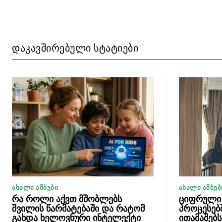
ᲓᲐᲙᲐᲕᲨᲘᲠᲔᲑᲣᲚᲘ ᲡᲢᲐᲢᲘᲔᲑᲘ
ᲐᲮᲐᲚᲘ ᲐᲛᲑᲔᲑᲘ
ᲐᲮᲐᲚᲘ ᲐᲛᲑᲔᲑ
რა როლი აქვთ მშობლებს
ციფრული 
შვილის წარმატებაში და რატომ
პროცესებ
გახდა ხელოვნური ინტელექტი
ითამაშებ