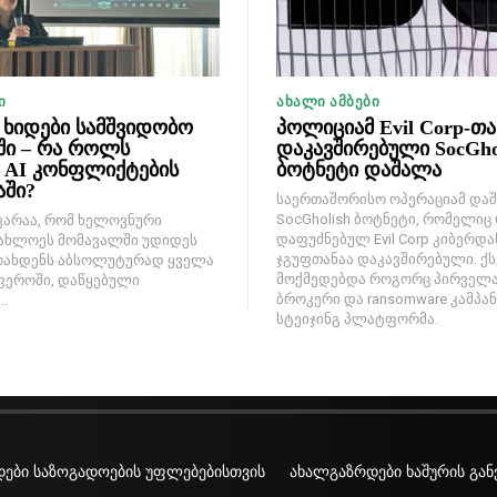
Ი
ᲐᲮᲐᲚᲘ ᲐᲛᲑᲔᲑᲘ
ხიდები სამშვიდობო
პოლიციამ Evil Corp-თა
ში – რა როლს
დაკავშირებული SocGho
ს AI კონფლიქტების
ბოტნეტი დაშალა
აში?
საერთაშორისო ოპერაციამ და
SocGholish ბოტნეტი, რომელიც
კარაა, რომ ხელოვნური
დაფუძნებულ Evil Corp კიბერდ
ახლოეს მომავალში უდიდეს
ჯგუფთანაა დაკავშირებული. ქ
ოახდენს აბსოლუტურად ყველა
მოქმედებდა როგორც პირველა
ფეროში, დაწყებული
ბროკერი და ransomware კამპან
.
სტეიჯინგ პლატფორმა.
ები საზოგადოების უფლებებისთვის
ახალგაზრდები ხაშურის გან