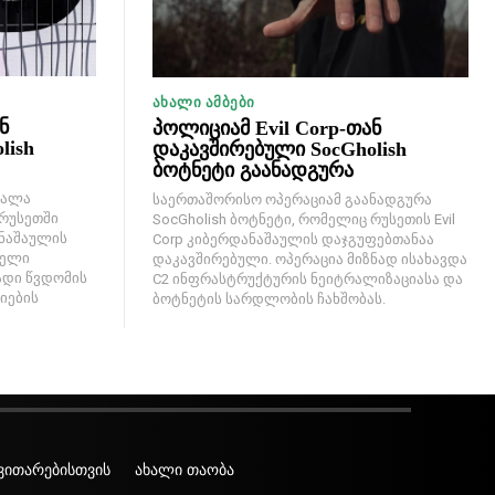
ᲐᲮᲐᲚᲘ ᲐᲛᲑᲔᲑᲘ
ნ
პოლიციამ Evil Corp-თან
lish
დაკავშირებული SocGholish
ბოტნეტი გაანადგურა
შალა
საერთაშორისო ოპერაციამ გაანადგურა
 რუსეთში
SocGholish ბოტნეტი, რომელიც რუსეთის Evil
ანაშაულის
Corp კიბერდანაშაულის დაჯგუფებთანაა
სელი
დაკავშირებული. ოპერაცია მიზნად ისახავდა
დი წვდომის
C2 ინფრასტრუქტურის ნეიტრალიზაციასა და
იების
ბოტნეტის სარდლობის ჩახშობას.
ვითარებისთვის
ახალი თაობა