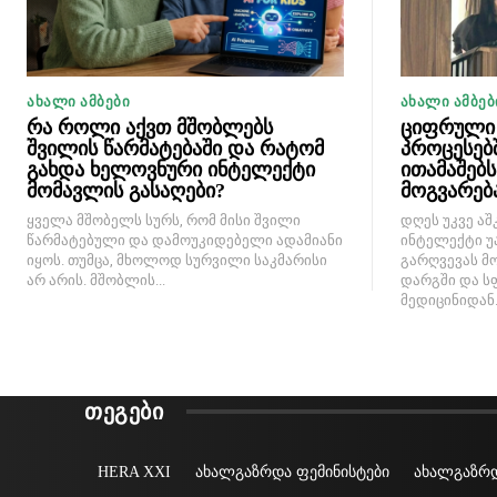
ᲐᲮᲐᲚᲘ ᲐᲛᲑᲔᲑᲘ
ᲐᲮᲐᲚᲘ ᲐᲛᲑᲔᲑ
რა როლი აქვთ მშობლებს
ციფრული 
შვილის წარმატებაში და რატომ
პროცესებ
გახდა ხელოვნური ინტელექტი
ითამაშებ
მომავლის გასაღები?
მოგვარებ
ყველა მშობელს სურს, რომ მისი შვილი
დღეს უკვე აშ
წარმატებული და დამოუკიდებელი ადამიანი
ინტელექტი უ
იყოს. თუმცა, მხოლოდ სურვილი საკმარისი
გარღვევას მ
არ არის. მშობლის...
დარგში და ს
მედიცინიდან..
ᲗᲔᲒᲔᲑᲘ
HERA XXI
ახალგაზრდა ფემინისტები
ახალგაზრდ