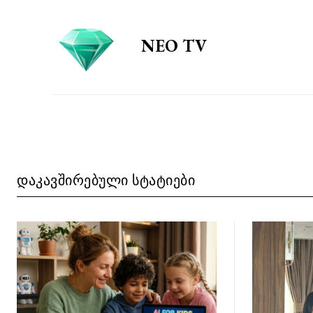
NEO TV
ᲓᲐᲙᲐᲕᲨᲘᲠᲔᲑᲣᲚᲘ ᲡᲢᲐᲢᲘᲔᲑᲘ