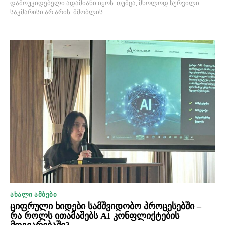
დამოუკიდებელი ადამიანი იყოს. თუმცა, მხოლოდ სურვილი
საკმარისი არ არის. მშობლის...
ᲐᲮᲐᲚᲘ ᲐᲛᲑᲔᲑᲘ
ციფრული ხიდები სამშვიდობო პროცესებში –
რა როლს ითამაშებს AI კონფლიქტების