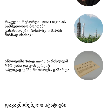
რაკეტის რეპორტი: Blue Origin-ის
სამშვიდობო მოედანი
განახლდება; Relativity-ი მარსს
მიზნად ისახავს
ინდოეთში Telegram-ის აკრძალვამ
VPN-ებსა და კონკურენტ
აპლიკაციებზე მოთხოვნა გაზარდა
ᲓᲐᲙᲐᲕᲨᲘᲠᲔᲑᲣᲚᲘ ᲡᲢᲐᲢᲘᲔᲑᲘ