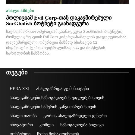
ᲐᲮᲐᲚᲘ ᲐᲛᲑᲔᲑᲘ
პოლიციამ Evil Corp-თან დაკავშირებული
SocGholish ბოტნეტი გაანადგურა
საერთაშორისო ოპერაციამ გაანადგურა SocGholish ბოტნეტი,
რომელიც რუსეთის Evil Corp კიბერდანაშაულის დაჯგუფებთანაა
დაკავშირებული. ოპერაცია მიზნად ისახავდა C2
ინფრასტრუქტურის ნეიტრალიზაციასა და ბოტნეტის
სარდლობის ჩახშობას.
ᲗᲔᲒᲔᲑᲘ
HERA XXI
ახალგაზრდა ფემინისტები
ახალგაზრდები საზოგადოების უფლებებისთვის
ახალგაზრდები ხაშურის განვითარებისთვის
ახალი თაობა
გორის ახალგაზრდული ცენტრი
ინოვატორი
კომლი
საზოგადოება ბილიკი
ფეხბურთი
ჩვენი მომავლისთვის