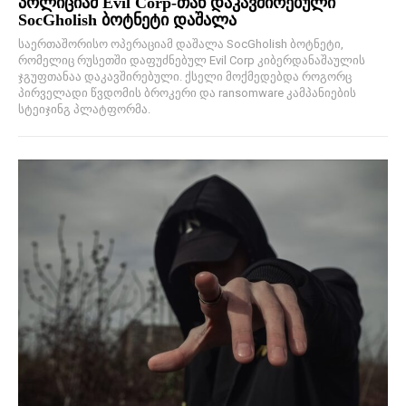
პოლიციამ Evil Corp-თან დაკავშირებული
SocGholish ბოტნეტი დაშალა
საერთაშორისო ოპერაციამ დაშალა SocGholish ბოტნეტი,
რომელიც რუსეთში დაფუძნებულ Evil Corp კიბერდანაშაულის
ჯგუფთანაა დაკავშირებული. ქსელი მოქმედებდა როგორც
პირველადი წვდომის ბროკერი და ransomware კამპანიების
სტეიჯინგ პლატფორმა.