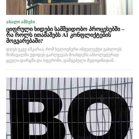
ᲐᲮᲐᲚᲘ ᲐᲛᲑᲔᲑᲘ
ციფრული ხიდები სამშვიდობო პროცესებში –
რა როლს ითამაშებს AI კონფლიქტების
მოგვარებაში?
დღეს უკვე აშკარაა, რომ ხელოვნური ინტელექტი უახლოეს
მომავალში უდიდეს გარღვევას მოახდენს აბსოლუტურად
ყველა დარგში და სფეროში, დაწყებული მედიცინიდან...