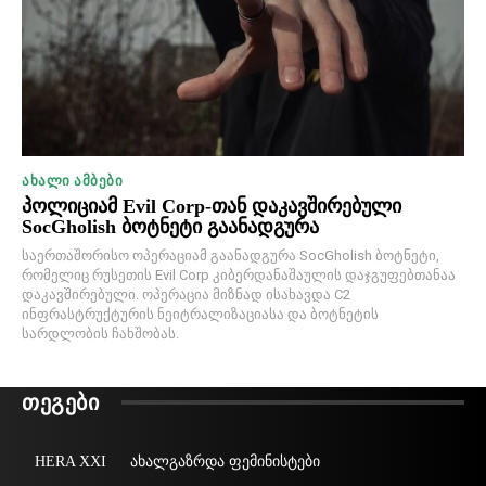
ᲐᲮᲐᲚᲘ ᲐᲛᲑᲔᲑᲘ
პოლიციამ Evil Corp-თან დაკავშირებული
SocGholish ბოტნეტი გაანადგურა
საერთაშორისო ოპერაციამ გაანადგურა SocGholish ბოტნეტი,
რომელიც რუსეთის Evil Corp კიბერდანაშაულის დაჯგუფებთანაა
დაკავშირებული. ოპერაცია მიზნად ისახავდა C2
ინფრასტრუქტურის ნეიტრალიზაციასა და ბოტნეტის
სარდლობის ჩახშობას.
ᲗᲔᲒᲔᲑᲘ
HERA XXI
ახალგაზრდა ფემინისტები