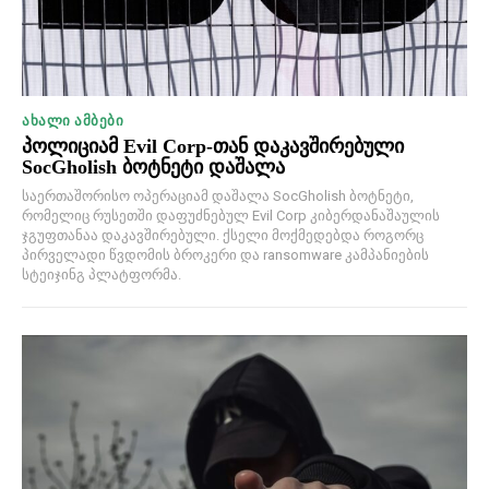
ᲐᲮᲐᲚᲘ ᲐᲛᲑᲔᲑᲘ
პოლიციამ Evil Corp-თან დაკავშირებული
SocGholish ბოტნეტი დაშალა
საერთაშორისო ოპერაციამ დაშალა SocGholish ბოტნეტი,
რომელიც რუსეთში დაფუძნებულ Evil Corp კიბერდანაშაულის
ჯგუფთანაა დაკავშირებული. ქსელი მოქმედებდა როგორც
პირველადი წვდომის ბროკერი და ransomware კამპანიების
სტეიჯინგ პლატფორმა.