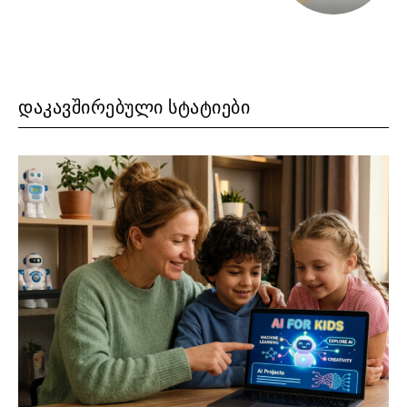
ᲓᲐᲙᲐᲕᲨᲘᲠᲔᲑᲣᲚᲘ ᲡᲢᲐᲢᲘᲔᲑᲘ