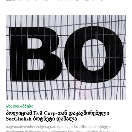
ᲐᲮᲐᲚᲘ ᲐᲛᲑᲔᲑᲘ
პოლიციამ Evil Corp-თან დაკავშირებული
SocGholish ბოტნეტი დაშალა
საერთაშორისო ოპერაციამ დაშალა SocGholish ბოტნეტი,
რომელიც რუსეთში დაფუძნებულ Evil Corp კიბერდანაშაულის