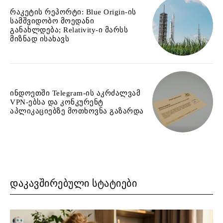
რაკეტის რეპორტი: Blue Origin-ის
სამშვიდობო მოედანი
განახლდება; Relativity-ი მარსს
მიზნად ისახავს
ინდოეთში Telegram-ის აკრძალვამ
VPN-ებსა და კონკურენტ
აპლიკაციებზე მოთხოვნა გაზარდა
ᲓᲐᲙᲐᲕᲨᲘᲠᲔᲑᲣᲚᲘ ᲡᲢᲐᲢᲘᲔᲑᲘ