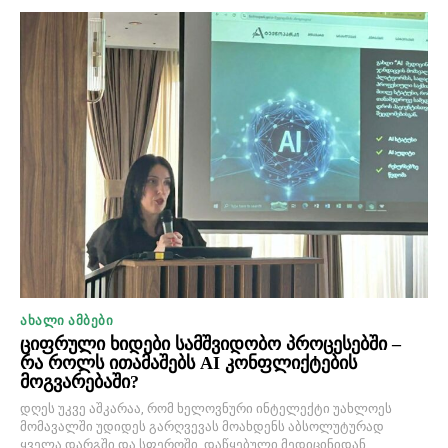
ᲐᲮᲐᲚᲘ ᲐᲛᲑᲔᲑᲘ
ციფრული ხიდები სამშვიდობო პროცესებში –
რა როლს ითამაშებს AI კონფლიქტების
მოგვარებაში?
დღეს უკვე აშკარაა, რომ ხელოვნური ინტელექტი უახლოეს
მომავალში უდიდეს გარღვევას მოახდენს აბსოლუტურად
ყველა დარგში და სფეროში, დაწყებული მედიცინიდან...