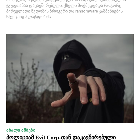
ჯგუფთანაა დაკავშირებული. ქსელი მოქმედებდა როგორც
პირველადი წვდომის ბროკერი და ransomware კამპანიების
სტეიჯინგ პლატფორმა.
ᲐᲮᲐᲚᲘ ᲐᲛᲑᲔᲑᲘ
პოლიციამ Evil Corp-თან დაკავშირებული