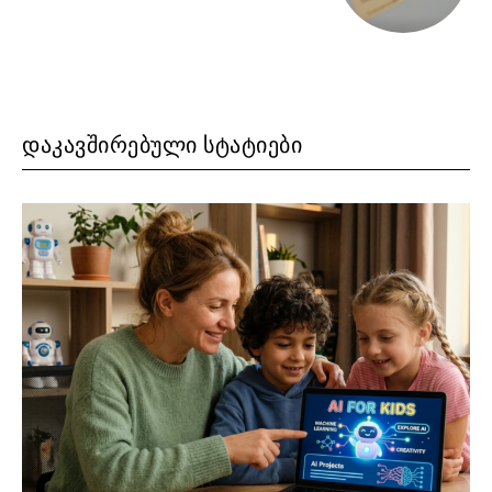
ᲓᲐᲙᲐᲕᲨᲘᲠᲔᲑᲣᲚᲘ ᲡᲢᲐᲢᲘᲔᲑᲘ