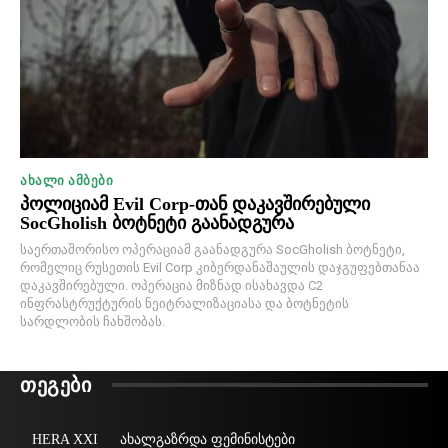
ᲐᲮᲐᲚᲘ ᲐᲛᲑᲔᲑᲘ
პოლიციამ Evil Corp-თან დაკავშირებული
SocGholish ბოტნეტი გაანადგურა
საერთაშორისო ოპერაციამ გაანადგურა SocGholish ბოტნეტი,
რომელიც რუსეთის Evil Corp კიბერდანაშაულის დაჯგუფებთანაა
დაკავშირებული. ოპერაცია მიზნად ისახავდა C2
ინფრასტრუქტურის ნეიტრალიზაციასა და ბოტნეტის
სარდლობის ჩახშობას.
ᲗᲔᲒᲔᲑᲘ
HERA XXI
ახალგაზრდა ფემინისტები