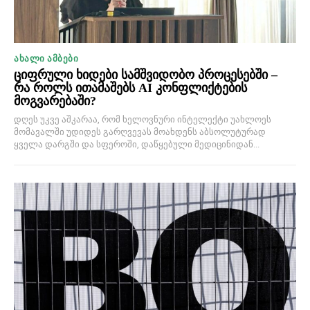
ᲐᲮᲐᲚᲘ ᲐᲛᲑᲔᲑᲘ
ციფრული ხიდები სამშვიდობო პროცესებში –
რა როლს ითამაშებს AI კონფლიქტების
მოგვარებაში?
დღეს უკვე აშკარაა, რომ ხელოვნური ინტელექტი უახლოეს
მომავალში უდიდეს გარღვევას მოახდენს აბსოლუტურად
ყველა დარგში და სფეროში, დაწყებული მედიცინიდან...