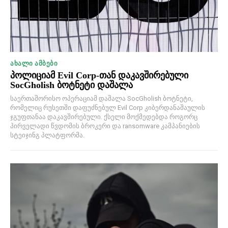
ᲐᲮᲐᲚᲘ ᲐᲛᲑᲔᲑᲘ
პოლიციამ Evil Corp-თან დაკავშირებული
SocGholish ბოტნეტი დაშალა
საერთაშორისო ოპერაციამ დაშალა SocGholish ბოტნეტი,
რომელიც რუსეთში დაფუძნებულ Evil Corp კიბერდანაშაულის
ჯგუფთანაა დაკავშირებული. ქსელი მოქმედებდა როგორც
პირველადი წვდომის ბროკერი და ransomware კამპანიების
სტეიჯინგ პლატფორმა.