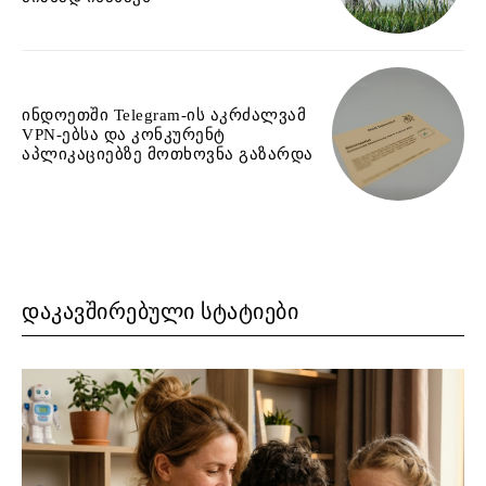
ინდოეთში Telegram-ის აკრძალვამ
VPN-ებსა და კონკურენტ
აპლიკაციებზე მოთხოვნა გაზარდა
ᲓᲐᲙᲐᲕᲨᲘᲠᲔᲑᲣᲚᲘ ᲡᲢᲐᲢᲘᲔᲑᲘ