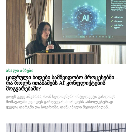
ᲐᲮᲐᲚᲘ ᲐᲛᲑᲔᲑᲘ
ციფრული ხიდები სამშვიდობო პროცესებში –
რა როლს ითამაშებს AI კონფლიქტების
მოგვარებაში?
დღეს უკვე აშკარაა, რომ ხელოვნური ინტელექტი უახლოეს
მომავალში უდიდეს გარღვევას მოახდენს აბსოლუტურად
ყველა დარგში და სფეროში, დაწყებული მედიცინიდან...