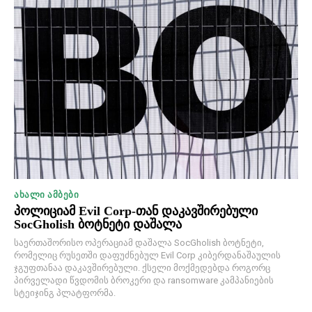
ᲐᲮᲐᲚᲘ ᲐᲛᲑᲔᲑᲘ
პოლიციამ Evil Corp-თან დაკავშირებული
SocGholish ბოტნეტი დაშალა
საერთაშორისო ოპერაციამ დაშალა SocGholish ბოტნეტი,
რომელიც რუსეთში დაფუძნებულ Evil Corp კიბერდანაშაულის
ჯგუფთანაა დაკავშირებული. ქსელი მოქმედებდა როგორც
პირველადი წვდომის ბროკერი და ransomware კამპანიების
სტეიჯინგ პლატფორმა.