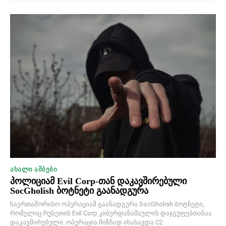
ᲐᲮᲐᲚᲘ ᲐᲛᲑᲔᲑᲘ
პოლიციამ Evil Corp-თან დაკავშირებული
SocGholish ბოტნეტი გაანადგურა
საერთაშორისო ოპერაციამ გაანადგურა SocGholish ბოტნეტი,
რომელიც რუსეთის Evil Corp კიბერდანაშაულის დაჯგუფებთანაა
დაკავშირებული. ოპერაცია მიზნად ისახავდა C2