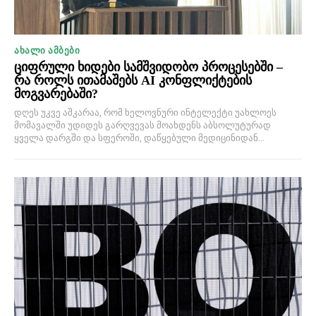
ᲐᲮᲐᲚᲘ ᲐᲛᲑᲔᲑᲘ
ციფრული ხიდები სამშვიდობო პროცესებში –
რა როლს ითამაშებს AI კონფლიქტების
მოგვარებაში?
დღეს უკვე აშკარაა, რომ ხელოვნური ინტელექტი უახლოეს
მომავალში უდიდეს გარღვევას მოახდენს აბსოლუტურად
ყველა დარგში და სფეროში, დაწყებული მედიცინიდან...