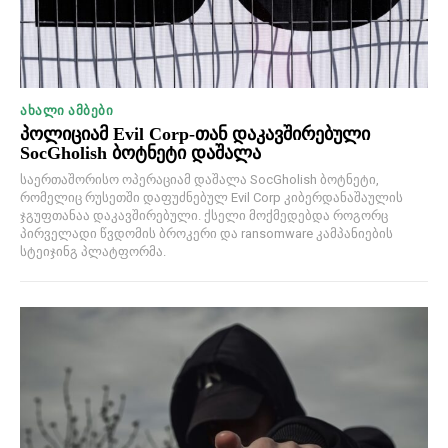
ᲐᲮᲐᲚᲘ ᲐᲛᲑᲔᲑᲘ
პოლიციამ Evil Corp-თან დაკავშირებული
SocGholish ბოტნეტი დაშალა
საერთაშორისო ოპერაციამ დაშალა SocGholish ბოტნეტი,
რომელიც რუსეთში დაფუძნებულ Evil Corp კიბერდანაშაულის
ჯგუფთანაა დაკავშირებული. ქსელი მოქმედებდა როგორც
პირველადი წვდომის ბროკერი და ransomware კამპანიების
სტეიჯინგ პლატფორმა.