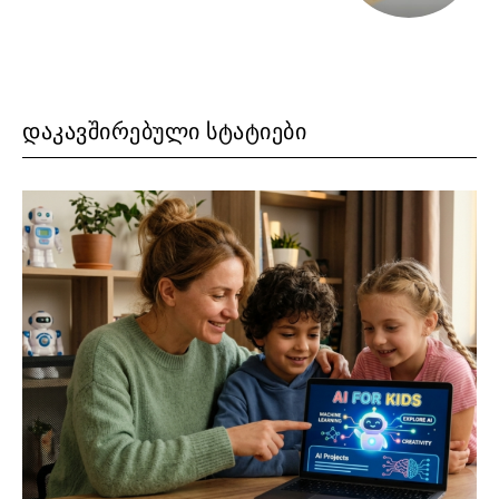
ᲓᲐᲙᲐᲕᲨᲘᲠᲔᲑᲣᲚᲘ ᲡᲢᲐᲢᲘᲔᲑᲘ