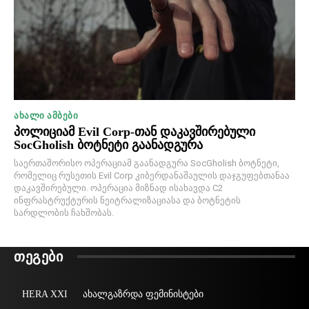
ᲐᲮᲐᲚᲘ ᲐᲛᲑᲔᲑᲘ
პოლიციამ Evil Corp-თან დაკავშირებული
SocGholish ბოტნეტი გაანადგურა
საერთაშორისო ოპერაციამ გაანადგურა SocGholish ბოტნეტი,
რომელიც რუსეთის Evil Corp კიბერდანაშაულის დაჯგუფებთანაა
დაკავშირებული. ოპერაცია მიზნად ისახავდა C2
ინფრასტრუქტურის ნეიტრალიზაციასა და ბოტნეტის
სარდლობის ჩახშობას.
ᲗᲔᲒᲔᲑᲘ
HERA XXI
ახალგაზრდა ფემინისტები