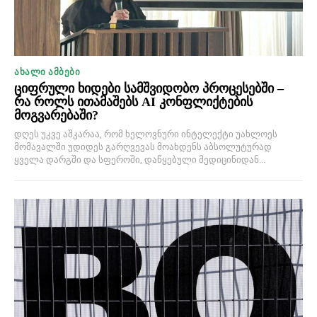
ᲐᲮᲐᲚᲘ ᲐᲛᲑᲔᲑᲘ
ციფრული ხიდები სამშვიდობო პროცესებში –
რა როლს ითამაშებს AI კონფლიქტების
მოგვარებაში?
დღეს უკვე აშკარაა, რომ ხელოვნური ინტელექტი უახლოეს
მომავალში უდიდეს გარღვევას მოახდენს აბსოლუტურად
ყველა დარგში და სფეროში, დაწყებული მედიცინიდან...