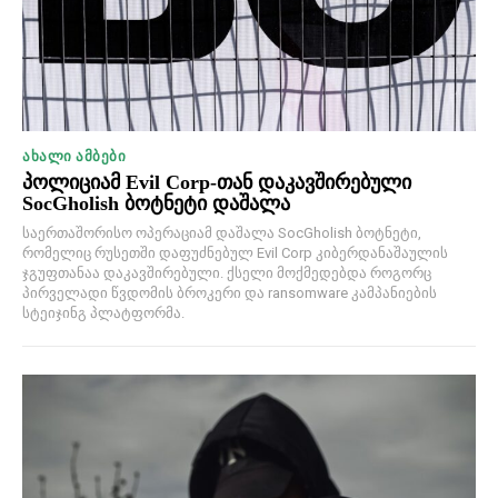
ᲐᲮᲐᲚᲘ ᲐᲛᲑᲔᲑᲘ
პოლიციამ Evil Corp-თან დაკავშირებული
SocGholish ბოტნეტი დაშალა
საერთაშორისო ოპერაციამ დაშალა SocGholish ბოტნეტი,
რომელიც რუსეთში დაფუძნებულ Evil Corp კიბერდანაშაულის
ჯგუფთანაა დაკავშირებული. ქსელი მოქმედებდა როგორც
პირველადი წვდომის ბროკერი და ransomware კამპანიების
სტეიჯინგ პლატფორმა.