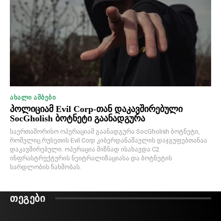
ᲐᲮᲐᲚᲘ ᲐᲛᲑᲔᲑᲘ
პოლიციამ Evil Corp-თან დაკავშირებული
SocGholish ბოტნეტი გაანადგურა
საერთაშორისო ოპერაციამ გაანადგურა SocGholish ბოტნეტი,
რომელიც რუსეთის Evil Corp კიბერდანაშაულის დაჯგუფებთანაა
დაკავშირებული. ოპერაცია მიზნად ისახავდა C2
ინფრასტრუქტურის ნეიტრალიზაციასა და ბოტნეტის
სარდლობის ჩახშობას.
ᲗᲔᲒᲔᲑᲘ