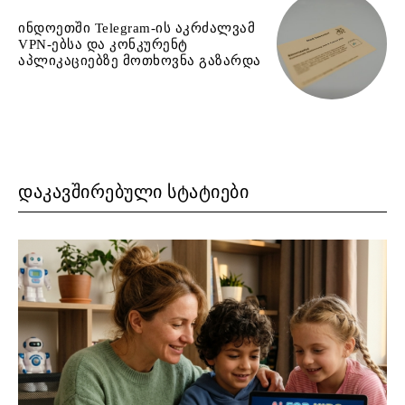
ინდოეთში Telegram-ის აკრძალვამ
VPN-ებსა და კონკურენტ
აპლიკაციებზე მოთხოვნა გაზარდა
ᲓᲐᲙᲐᲕᲨᲘᲠᲔᲑᲣᲚᲘ ᲡᲢᲐᲢᲘᲔᲑᲘ