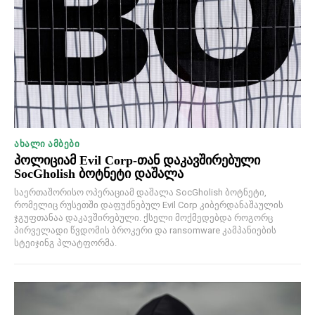
ᲐᲮᲐᲚᲘ ᲐᲛᲑᲔᲑᲘ
პოლიციამ Evil Corp-თან დაკავშირებული
SocGholish ბოტნეტი დაშალა
საერთაშორისო ოპერაციამ დაშალა SocGholish ბოტნეტი,
რომელიც რუსეთში დაფუძნებულ Evil Corp კიბერდანაშაულის
ჯგუფთანაა დაკავშირებული. ქსელი მოქმედებდა როგორც
პირველადი წვდომის ბროკერი და ransomware კამპანიების
სტეიჯინგ პლატფორმა.