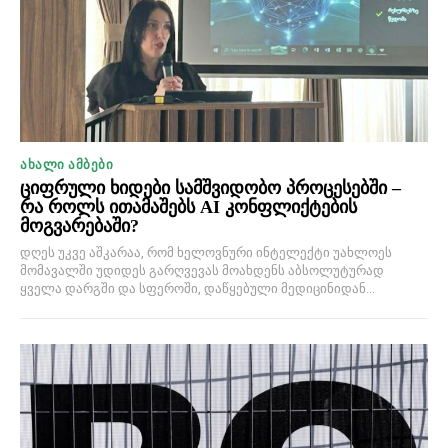
ᲐᲮᲐᲚᲘ ᲐᲛᲑᲔᲑᲘ
ციფრული ხიდები სამშვიდობო პროცესებში –
რა როლს ითამაშებს AI კონფლიქტების
მოგვარებაში?
დღეს უკვე აშკარაა, რომ ხელოვნური ინტელექტი უახლოეს
მომავალში უდიდეს გარღვევას მოახდენს აბსოლუტურად
ყველა დარგში და სფეროში, დაწყებული მედიცინიდან...