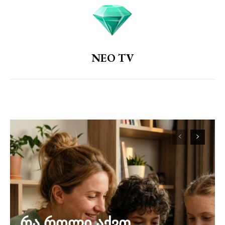
NEO TV
რა როლი აქვთ