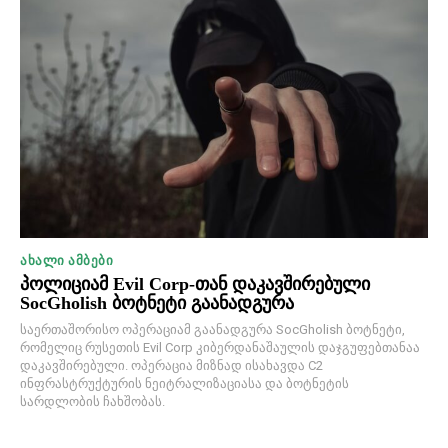
ᲐᲮᲐᲚᲘ ᲐᲛᲑᲔᲑᲘ
პოლიციამ Evil Corp-თან დაკავშირებული
SocGholish ბოტნეტი გაანადგურა
საერთაშორისო ოპერაციამ გაანადგურა SocGholish ბოტნეტი,
რომელიც რუსეთის Evil Corp კიბერდანაშაულის დაჯგუფებთანაა
დაკავშირებული. ოპერაცია მიზნად ისახავდა C2
ინფრასტრუქტურის ნეიტრალიზაციასა და ბოტნეტის
სარდლობის ჩახშობას.