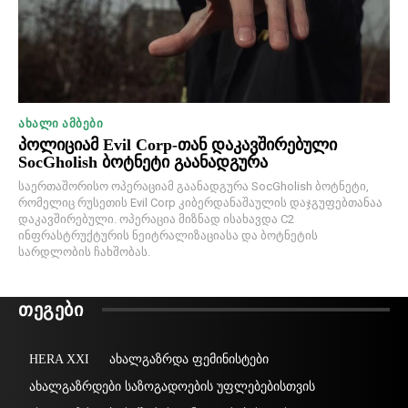
ᲐᲮᲐᲚᲘ ᲐᲛᲑᲔᲑᲘ
პოლიციამ Evil Corp-თან დაკავშირებული
SocGholish ბოტნეტი გაანადგურა
საერთაშორისო ოპერაციამ გაანადგურა SocGholish ბოტნეტი,
რომელიც რუსეთის Evil Corp კიბერდანაშაულის დაჯგუფებთანაა
დაკავშირებული. ოპერაცია მიზნად ისახავდა C2
ინფრასტრუქტურის ნეიტრალიზაციასა და ბოტნეტის
სარდლობის ჩახშობას.
ᲗᲔᲒᲔᲑᲘ
HERA XXI
ახალგაზრდა ფემინისტები
ახალგაზრდები საზოგადოების უფლებებისთვის