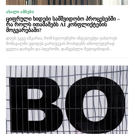
ᲐᲮᲐᲚᲘ ᲐᲛᲑᲔᲑᲘ
ციფრული ხიდები სამშვიდობო პროცესებში –
რა როლს ითამაშებს AI კონფლიქტების
მოგვარებაში?
დღეს უკვე აშკარაა, რომ ხელოვნური ინტელექტი უახლოეს
მომავალში უდიდეს გარღვევას მოახდენს აბსოლუტურად
ყველა დარგში და სფეროში, დაწყებული მედიცინიდან...