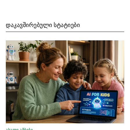
ᲓᲐᲙᲐᲕᲨᲘᲠᲔᲑᲣᲚᲘ ᲡᲢᲐᲢᲘᲔᲑᲘ
ᲐᲮᲐᲚᲘ ᲐᲛᲑᲔᲑᲘ