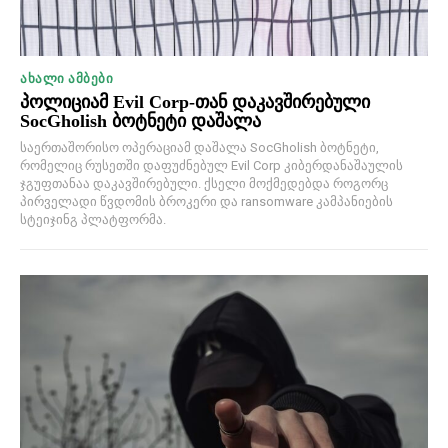
ᲐᲮᲐᲚᲘ ᲐᲛᲑᲔᲑᲘ
პოლიციამ Evil Corp-თან დაკავშირებული
SocGholish ბოტნეტი დაშალა
საერთაშორისო ოპერაციამ დაშალა SocGholish ბოტნეტი,
რომელიც რუსეთში დაფუძნებულ Evil Corp კიბერდანაშაულის
ჯგუფთანაა დაკავშირებული. ქსელი მოქმედებდა როგორც
პირველადი წვდომის ბროკერი და ransomware კამპანიების
სტეიჯინგ პლატფორმა.