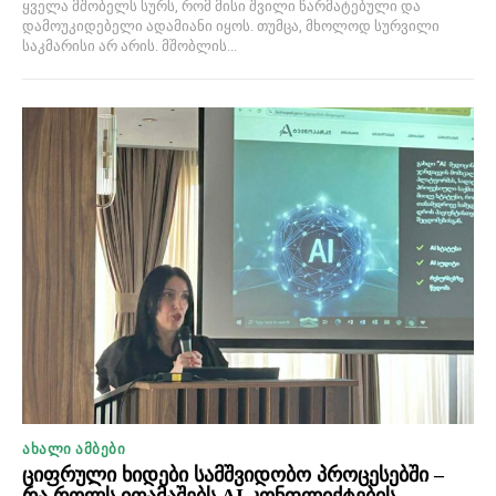
ყველა მშობელს სურს, რომ მისი შვილი წარმატებული და
დამოუკიდებელი ადამიანი იყოს. თუმცა, მხოლოდ სურვილი
საკმარისი არ არის. მშობლის...
ᲐᲮᲐᲚᲘ ᲐᲛᲑᲔᲑᲘ
ციფრული ხიდები სამშვიდობო პროცესებში –