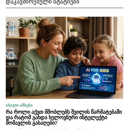
ᲓᲐᲙᲐᲕᲨᲘᲠᲔᲑᲣᲚᲘ ᲡᲢᲐᲢᲘᲔᲑᲘ
ᲐᲮᲐᲚᲘ ᲐᲛᲑᲔᲑᲘ
რა როლი აქვთ მშობლებს შვილის წარმატებაში
და რატომ გახდა ხელოვნური ინტელექტი
მომავლის გასაღები?