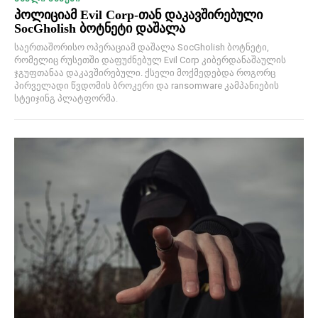
პოლიციამ Evil Corp-თან დაკავშირებული
SocGholish ბოტნეტი დაშალა
საერთაშორისო ოპერაციამ დაშალა SocGholish ბოტნეტი,
რომელიც რუსეთში დაფუძნებულ Evil Corp კიბერდანაშაულის
ჯგუფთანაა დაკავშირებული. ქსელი მოქმედებდა როგორც
პირველადი წვდომის ბროკერი და ransomware კამპანიების
სტეიჯინგ პლატფორმა.