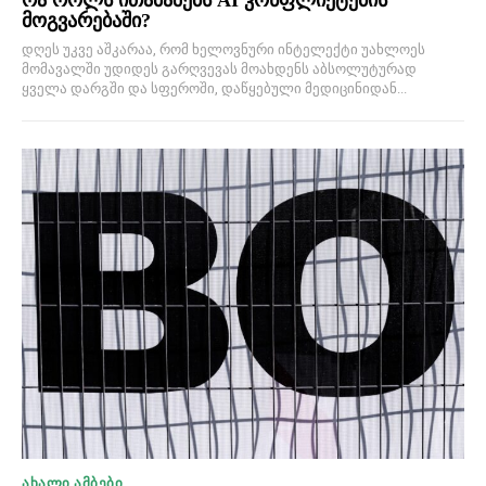
რა როლს ითამაშებს AI კონფლიქტების
მოგვარებაში?
დღეს უკვე აშკარაა, რომ ხელოვნური ინტელექტი უახლოეს
მომავალში უდიდეს გარღვევას მოახდენს აბსოლუტურად
ყველა დარგში და სფეროში, დაწყებული მედიცინიდან...
ᲐᲮᲐᲚᲘ ᲐᲛᲑᲔᲑᲘ