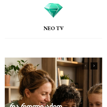
NEO TV
რა როლი აქვთ