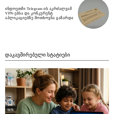
ინდოეთში Telegram-ის აკრძალვამ
VPN-ებსა და კონკურენტ
აპლიკაციებზე მოთხოვნა გაზარდა
ᲓᲐᲙᲐᲕᲨᲘᲠᲔᲑᲣᲚᲘ ᲡᲢᲐᲢᲘᲔᲑᲘ