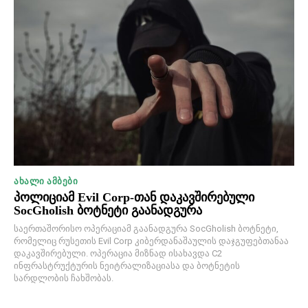
ᲐᲮᲐᲚᲘ ᲐᲛᲑᲔᲑᲘ
პოლიციამ Evil Corp-თან დაკავშირებული
SocGholish ბოტნეტი გაანადგურა
საერთაშორისო ოპერაციამ გაანადგურა SocGholish ბოტნეტი,
რომელიც რუსეთის Evil Corp კიბერდანაშაულის დაჯგუფებთანაა
დაკავშირებული. ოპერაცია მიზნად ისახავდა C2
ინფრასტრუქტურის ნეიტრალიზაციასა და ბოტნეტის
სარდლობის ჩახშობას.