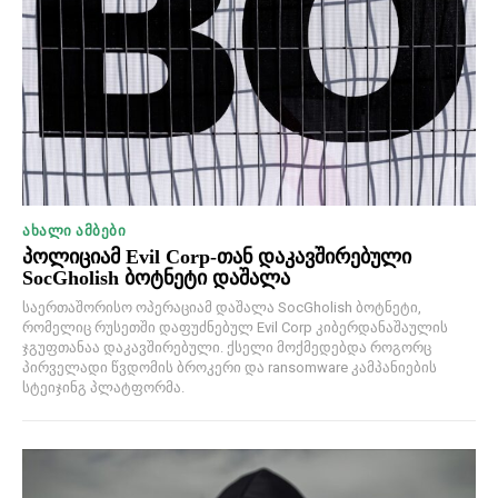
ᲐᲮᲐᲚᲘ ᲐᲛᲑᲔᲑᲘ
პოლიციამ Evil Corp-თან დაკავშირებული
SocGholish ბოტნეტი დაშალა
საერთაშორისო ოპერაციამ დაშალა SocGholish ბოტნეტი,
რომელიც რუსეთში დაფუძნებულ Evil Corp კიბერდანაშაულის
ჯგუფთანაა დაკავშირებული. ქსელი მოქმედებდა როგორც
პირველადი წვდომის ბროკერი და ransomware კამპანიების
სტეიჯინგ პლატფორმა.