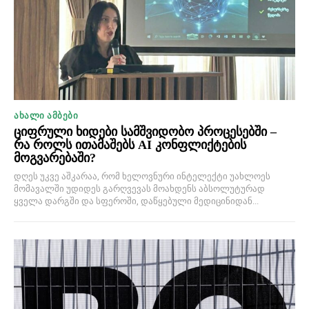
ᲐᲮᲐᲚᲘ ᲐᲛᲑᲔᲑᲘ
ციფრული ხიდები სამშვიდობო პროცესებში –
რა როლს ითამაშებს AI კონფლიქტების
მოგვარებაში?
დღეს უკვე აშკარაა, რომ ხელოვნური ინტელექტი უახლოეს
მომავალში უდიდეს გარღვევას მოახდენს აბსოლუტურად
ყველა დარგში და სფეროში, დაწყებული მედიცინიდან...