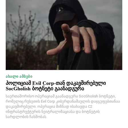
ᲐᲮᲐᲚᲘ ᲐᲛᲑᲔᲑᲘ
პოლიციამ Evil Corp-თან დაკავშირებული
SocGholish ბოტნეტი გაანადგურა
საერთაშორისო ოპერაციამ გაანადგურა SocGholish ბოტნეტი,
რომელიც რუსეთის Evil Corp კიბერდანაშაულის დაჯგუფებთანაა
დაკავშირებული. ოპერაცია მიზნად ისახავდა C2
ინფრასტრუქტურის ნეიტრალიზაციასა და ბოტნეტის
სარდლობის ჩახშობას.