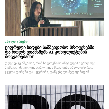
ᲐᲮᲐᲚᲘ ᲐᲛᲑᲔᲑᲘ
ციფრული ხიდები სამშვიდობო პროცესებში –
რა როლს ითამაშებს AI კონფლიქტების
მოგვარებაში?
დღეს უკვე აშკარაა, რომ ხელოვნური ინტელექტი უახლოეს
მომავალში უდიდეს გარღვევას მოახდენს აბსოლუტურად
ყველა დარგში და სფეროში, დაწყებული მედიცინიდან...