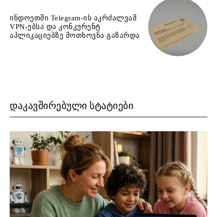
ინდოეთში Telegram-ის აკრძალვამ
VPN-ებსა და კონკურენტ
აპლიკაციებზე მოთხოვნა გაზარდა
ᲓᲐᲙᲐᲕᲨᲘᲠᲔᲑᲣᲚᲘ ᲡᲢᲐᲢᲘᲔᲑᲘ