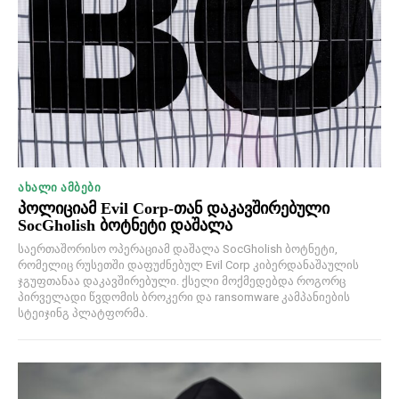
ᲐᲮᲐᲚᲘ ᲐᲛᲑᲔᲑᲘ
პოლიციამ Evil Corp-თან დაკავშირებული
SocGholish ბოტნეტი დაშალა
საერთაშორისო ოპერაციამ დაშალა SocGholish ბოტნეტი,
რომელიც რუსეთში დაფუძნებულ Evil Corp კიბერდანაშაულის
ჯგუფთანაა დაკავშირებული. ქსელი მოქმედებდა როგორც
პირველადი წვდომის ბროკერი და ransomware კამპანიების
სტეიჯინგ პლატფორმა.