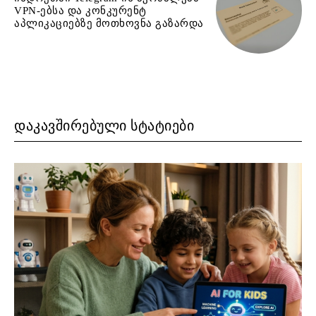
VPN-ებსა და კონკურენტ
აპლიკაციებზე მოთხოვნა გაზარდა
ᲓᲐᲙᲐᲕᲨᲘᲠᲔᲑᲣᲚᲘ ᲡᲢᲐᲢᲘᲔᲑᲘ