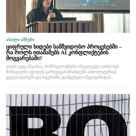
ᲐᲮᲐᲚᲘ ᲐᲛᲑᲔᲑᲘ
ციფრული ხიდები სამშვიდობო პროცესებში –
რა როლს ითამაშებს AI კონფლიქტების
მოგვარებაში?
დღეს უკვე აშკარაა, რომ ხელოვნური ინტელექტი უახლოეს
მომავალში უდიდეს გარღვევას მოახდენს აბსოლუტურად
ყველა დარგში და სფეროში, დაწყებული მედიცინიდან...