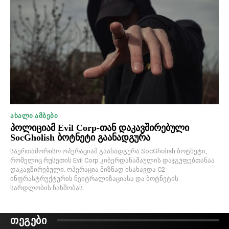
ᲐᲮᲐᲚᲘ ᲐᲛᲑᲔᲑᲘ
პოლიციამ Evil Corp-თან დაკავშირებული
SocGholish ბოტნეტი გაანადგურა
საერთაშორისო ოპერაციამ გაანადგურა SocGholish ბოტნეტი,
რომელიც რუსეთის Evil Corp კიბერდანაშაულის დაჯგუფებთანაა
დაკავშირებული. ოპერაცია მიზნად ისახავდა C2
ინფრასტრუქტურის ნეიტრალიზაციასა და ბოტნეტის
სარდლობის ჩახშობას.
ᲗᲔᲒᲔᲑᲘ