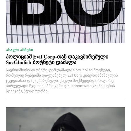
ᲐᲮᲐᲚᲘ ᲐᲛᲑᲔᲑᲘ
პოლიციამ Evil Corp-თან დაკავშირებული
SocGholish ბოტნეტი დაშალა
საერთაშორისო ოპერაციამ დაშალა SocGholish ბოტნეტი,
რომელიც რუსეთში დაფუძნებულ Evil Corp კიბერდანაშაულის
ჯგუფთანაა დაკავშირებული. ქსელი მოქმედებდა როგორც
პირველადი წვდომის ბროკერი და ransomware კამპანიების
სტეიჯინგ პლატფორმა.