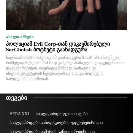
ᲐᲮᲐᲚᲘ ᲐᲛᲑᲔᲑᲘ
პოლიციამ Evil Corp-თან დაკავშირებული
SocGholish ბოტნეტი გაანადგურა
საერთაშორისო ოპერაციამ გაანადგურა SocGholish ბოტნეტი,
რომელიც რუსეთის Evil Corp კიბერდანაშაულის დაჯგუფებთანაა
დაკავშირებული. ოპერაცია მიზნად ისახავდა C2
ინფრასტრუქტურის ნეიტრალიზაციასა და ბოტნეტის
სარდლობის ჩახშობას.
ᲗᲔᲒᲔᲑᲘ
HERA XXI
ახალგაზრდა ფემინისტები
ახალგაზრდები საზოგადოების უფლებებისთვის
ახალგაზრდები ხაშურის განვითარებისთვის