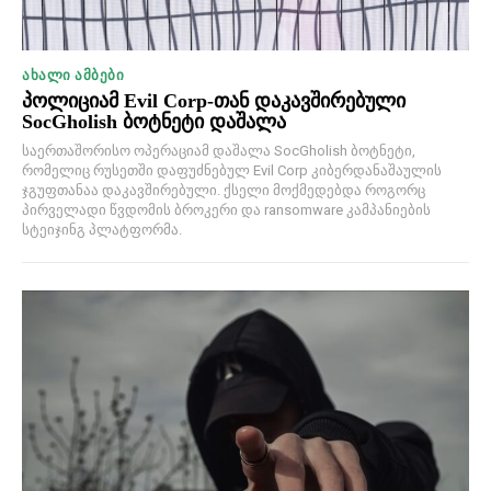
ᲐᲮᲐᲚᲘ ᲐᲛᲑᲔᲑᲘ
პოლიციამ Evil Corp-თან დაკავშირებული
SocGholish ბოტნეტი დაშალა
საერთაშორისო ოპერაციამ დაშალა SocGholish ბოტნეტი,
რომელიც რუსეთში დაფუძნებულ Evil Corp კიბერდანაშაულის
ჯგუფთანაა დაკავშირებული. ქსელი მოქმედებდა როგორც
პირველადი წვდომის ბროკერი და ransomware კამპანიების
სტეიჯინგ პლატფორმა.