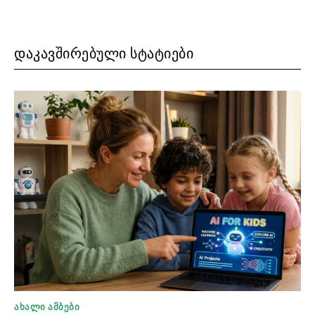
ᲓᲐᲙᲐᲕᲨᲘᲠᲔᲑᲣᲚᲘ ᲡᲢᲐᲢᲘᲔᲑᲘ
ᲐᲮᲐᲚᲘ ᲐᲛᲑᲔᲑᲘ