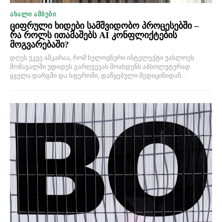
ᲐᲮᲐᲚᲘ ᲐᲛᲑᲔᲑᲘ
ციფრული ხიდები სამშვიდობო პროცესებში –
რა როლს ითამაშებს AI კონფლიქტების
მოგვარებაში?
დღეს უკვე აშკარაა, რომ ხელოვნური ინტელექტი უახლოეს
მომავალში უდიდეს გარღვევას მოახდენს აბსოლუტურად
ყველა დარგში და სფეროში, დაწყებული მედიცინიდან...