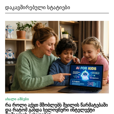
ᲓᲐᲙᲐᲕᲨᲘᲠᲔᲑᲣᲚᲘ ᲡᲢᲐᲢᲘᲔᲑᲘ
ᲐᲮᲐᲚᲘ ᲐᲛᲑᲔᲑᲘ
რა როლი აქვთ მშობლებს შვილის წარმატებაში
და რატომ გახდა ხელოვნური ინტელექტი