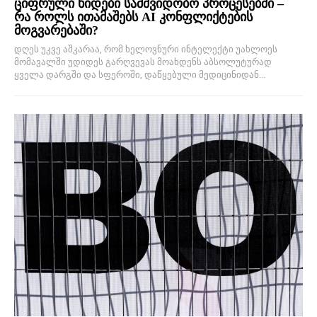
ციფრული ხიდები სამშვიდობო პროცესებში –
რა როლს ითამაშებს AI კონფლიქტების
მოგვარებაში?
დღეს უკვე აშკარაა, რომ ხელოვნური ინტელექტი უახლოეს
მომავალში უდიდეს გარღვევას მოახდენს აბსოლუტურად
ყველა დარგში და სფეროში, დაწყებული მედიცინიდან...