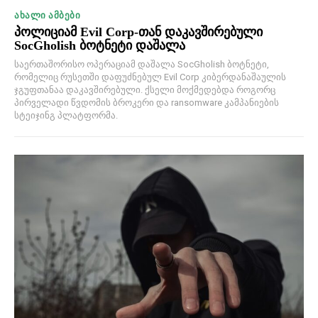
ᲐᲮᲐᲚᲘ ᲐᲛᲑᲔᲑᲘ
პოლიციამ Evil Corp-თან დაკავშირებული
SocGholish ბოტნეტი დაშალა
საერთაშორისო ოპერაციამ დაშალა SocGholish ბოტნეტი,
რომელიც რუსეთში დაფუძნებულ Evil Corp კიბერდანაშაულის
ჯგუფთანაა დაკავშირებული. ქსელი მოქმედებდა როგორც
პირველადი წვდომის ბროკერი და ransomware კამპანიების
სტეიჯინგ პლატფორმა.