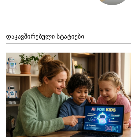
ᲓᲐᲙᲐᲕᲨᲘᲠᲔᲑᲣᲚᲘ ᲡᲢᲐᲢᲘᲔᲑᲘ