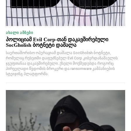
ᲐᲮᲐᲚᲘ ᲐᲛᲑᲔᲑᲘ
პოლიციამ Evil Corp-თან დაკავშირებული
SocGholish ბოტნეტი დაშალა
საერთაშორისო ოპერაციამ დაშალა SocGholish ბოტნეტი,
რომელიც რუსეთში დაფუძნებულ Evil Corp კიბერდანაშაულის
ჯგუფთანაა დაკავშირებული. ქსელი მოქმედებდა როგორც
პირველადი წვდომის ბროკერი და ransomware კამპანიების
სტეიჯინგ პლატფორმა.