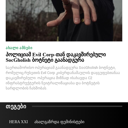
ᲐᲮᲐᲚᲘ ᲐᲛᲑᲔᲑᲘ
პოლიციამ Evil Corp-თან დაკავშირებული
SocGholish ბოტნეტი გაანადგურა
საერთაშორისო ოპერაციამ გაანადგურა SocGholish ბოტნეტი,
რომელიც რუსეთის Evil Corp კიბერდანაშაულის დაჯგუფებთანაა
დაკავშირებული. ოპერაცია მიზნად ისახავდა C2
ინფრასტრუქტურის ნეიტრალიზაციასა და ბოტნეტის
სარდლობის ჩახშობას.
ᲗᲔᲒᲔᲑᲘ
HERA XXI
ახალგაზრდა ფემინისტები