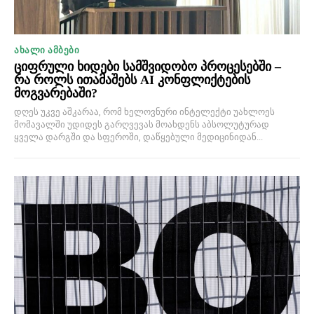
ᲐᲮᲐᲚᲘ ᲐᲛᲑᲔᲑᲘ
ციფრული ხიდები სამშვიდობო პროცესებში –
რა როლს ითამაშებს AI კონფლიქტების
მოგვარებაში?
დღეს უკვე აშკარაა, რომ ხელოვნური ინტელექტი უახლოეს
მომავალში უდიდეს გარღვევას მოახდენს აბსოლუტურად
ყველა დარგში და სფეროში, დაწყებული მედიცინიდან...