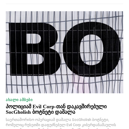
ᲐᲮᲐᲚᲘ ᲐᲛᲑᲔᲑᲘ
პოლიციამ Evil Corp-თან დაკავშირებული
SocGholish ბოტნეტი დაშალა
საერთაშორისო ოპერაციამ დაშალა SocGholish ბოტნეტი,
რომელიც რუსეთში დაფუძნებულ Evil Corp კიბერდანაშაულის