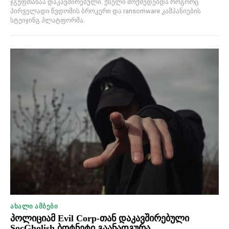
ჯგუფთანაა დაკავშირებული. ქსელი მოქმედებდა როგორც
პირველადი წვდომის ბროკერი და ransomware კამპანიების
სტეიჯინგ პლატფორმა.
ᲐᲮᲐᲚᲘ ᲐᲛᲑᲔᲑᲘ
პოლიციამ Evil Corp-თან დაკავშირებული
SocGholish ბოტნეტი გაანადგურა