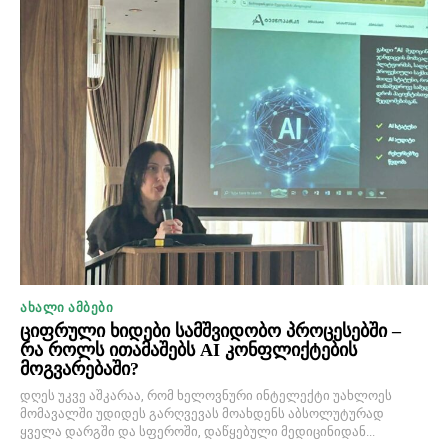
ᲐᲮᲐᲚᲘ ᲐᲛᲑᲔᲑᲘ
ციფრული ხიდები სამშვიდობო პროცესებში –
რა როლს ითამაშებს AI კონფლიქტების
მოგვარებაში?
დღეს უკვე აშკარაა, რომ ხელოვნური ინტელექტი უახლოეს
მომავალში უდიდეს გარღვევას მოახდენს აბსოლუტურად
ყველა დარგში და სფეროში, დაწყებული მედიცინიდან...