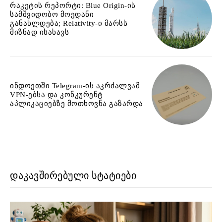
რაკეტის რეპორტი: Blue Origin-ის
სამშვიდობო მოედანი
განახლდება; Relativity-ი მარსს
მიზნად ისახავს
ინდოეთში Telegram-ის აკრძალვამ
VPN-ებსა და კონკურენტ
აპლიკაციებზე მოთხოვნა გაზარდა
ᲓᲐᲙᲐᲕᲨᲘᲠᲔᲑᲣᲚᲘ ᲡᲢᲐᲢᲘᲔᲑᲘ