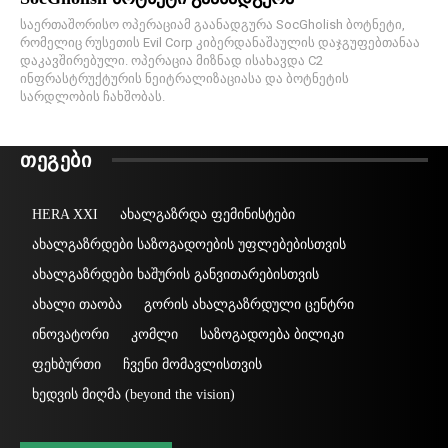
საერთაშორისო ოპერაციამ გაანადგურა SocGholish ბოტნეტი,
რომელიც რუსეთის Evil Corp კიბერდანაშაულის დაჯგუფებთანაა
დაკავშირებული. ოპერაცია მიზნად ისახავდა C2
ინფრასტრუქტურის ნეიტრალიზაციასა და ბოტნეტის
სარდლობის ჩახშობას.
ᲗᲔᲒᲔᲑᲘ
HERA XXI
ახალგაზრდა ფემინისტები
ახალგაზრდები საზოგადოების უფლებებისთვის
ახალგაზრდები ხაშურის განვითარებისთვის
ახალი თაობა
გორის ახალგაზრდული ცენტრი
ინოვატორი
კომლი
საზოგადოება ბილიკი
ფეხბურთი
ჩვენი მომავლისთვის
ხედვის მიღმა (beyond the vision)