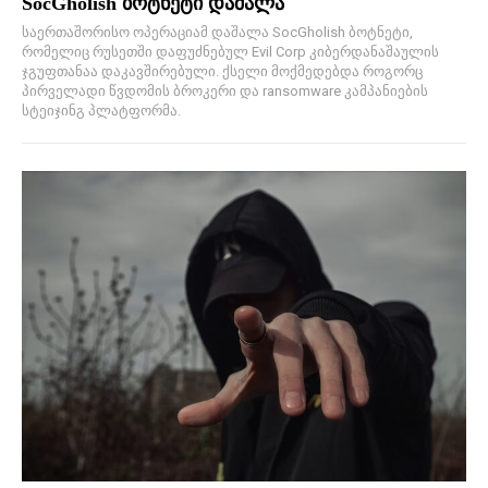
SocGholish ბოტნეტი დაშალა
საერთაშორისო ოპერაციამ დაშალა SocGholish ბოტნეტი,
რომელიც რუსეთში დაფუძნებულ Evil Corp კიბერდანაშაულის
ჯგუფთანაა დაკავშირებული. ქსელი მოქმედებდა როგორც
პირველადი წვდომის ბროკერი და ransomware კამპანიების
სტეიჯინგ პლატფორმა.