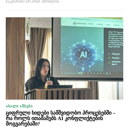
საკმარისი არ არის. მშობლის...
ᲐᲮᲐᲚᲘ ᲐᲛᲑᲔᲑᲘ
ციფრული ხიდები სამშვიდობო პროცესებში –
რა როლს ითამაშებს AI კონფლიქტების
მოგვარებაში?