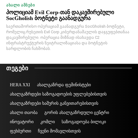
ᲐᲮᲐᲚᲘ ᲐᲛᲑᲔᲑᲘ
პოლიციამ Evil Corp-თან დაკავშირებული
SocGholish ბოტნეტი გაანადგურა
საერთაშორისო ოპერაციამ გაანადგურა SocGholish ბოტნეტი,
რომელიც რუსეთის Evil Corp კიბერდანაშაულის დაჯგუფებთანაა
დაკავშირებული. ოპერაცია მიზნად ისახავდა C2
ინფრასტრუქტურის ნეიტრალიზაციასა და ბოტნეტის
სარდლობის ჩახშობას.
ᲗᲔᲒᲔᲑᲘ
HERA XXI
ახალგაზრდა ფემინისტები
ახალგაზრდები საზოგადოების უფლებებისთვის
ახალგაზრდები ხაშურის განვითარებისთვის
ახალი თაობა
გორის ახალგაზრდული ცენტრი
ინოვატორი
კომლი
საზოგადოება ბილიკი
ფეხბურთი
ჩვენი მომავლისთვის