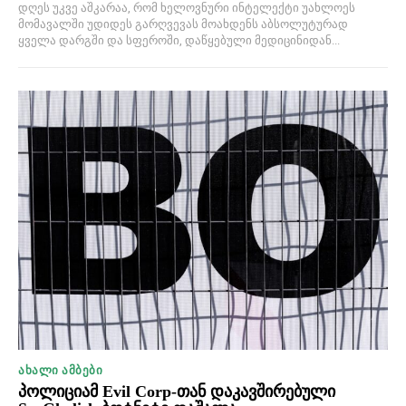
დღეს უკვე აშკარაა, რომ ხელოვნური ინტელექტი უახლოეს
მომავალში უდიდეს გარღვევას მოახდენს აბსოლუტურად
ყველა დარგში და სფეროში, დაწყებული მედიცინიდან...
ᲐᲮᲐᲚᲘ ᲐᲛᲑᲔᲑᲘ
პოლიციამ Evil Corp-თან დაკავშირებული