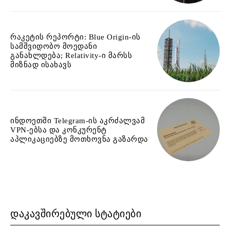
რაკეტის რეპორტი: Blue Origin-ის
სამშვიდობო მოედანი
განახლდება; Relativity-ი მარსს
მიზნად ისახავს
ინდოეთში Telegram-ის აკრძალვამ
VPN-ებსა და კონკურენტ
აპლიკაციებზე მოთხოვნა გაზარდა
ᲓᲐᲙᲐᲕᲨᲘᲠᲔᲑᲣᲚᲘ ᲡᲢᲐᲢᲘᲔᲑᲘ