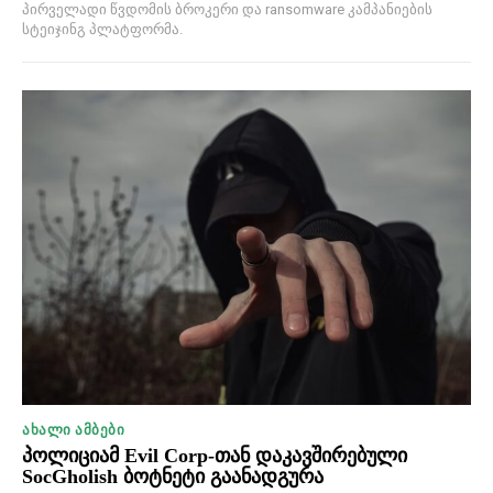
პირველადი წვდომის ბროკერი და ransomware კამპანიების
სტეიჯინგ პლატფორმა.
ᲐᲮᲐᲚᲘ ᲐᲛᲑᲔᲑᲘ
პოლიციამ Evil Corp-თან დაკავშირებული
SocGholish ბოტნეტი გაანადგურა