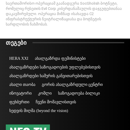
საერთაშორისო ოპერაციამ გაანადგურა SocGholish ბოტნეტი,
რომელიც რუსეთის Evil Corp კიბერდანაშაულის დაჯგუფებთანაა
დაკავშირებული. ოპერაცია მიზნად ისახავდა C2
ინფრასტრუქტურის ნეიტრალიზაციასა და ბოტნეტის
სარდლობის ჩახშობას.
ᲗᲔᲒᲔᲑᲘ
HERA XXI
ახალგაზრდა ფემინისტები
ახალგაზრდები საზოგადოების უფლებებისთვის
ახალგაზრდები ხაშურის განვითარებისთვის
ახალი თაობა
გორის ახალგაზრდული ცენტრი
ინოვატორი
კომლი
საზოგადოება ბილიკი
ფეხბურთი
ჩვენი მომავლისთვის
ხედვის მიღმა (beyond the vision)