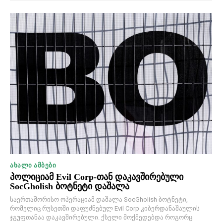
ᲐᲮᲐᲚᲘ ᲐᲛᲑᲔᲑᲘ
პოლიციამ Evil Corp-თან დაკავშირებული
SocGholish ბოტნეტი დაშალა
საერთაშორისო ოპერაციამ დაშალა SocGholish ბოტნეტი,
რომელიც რუსეთში დაფუძნებულ Evil Corp კიბერდანაშაულის
ჯგუფთანაა დაკავშირებული. ქსელი მოქმედებდა როგორც