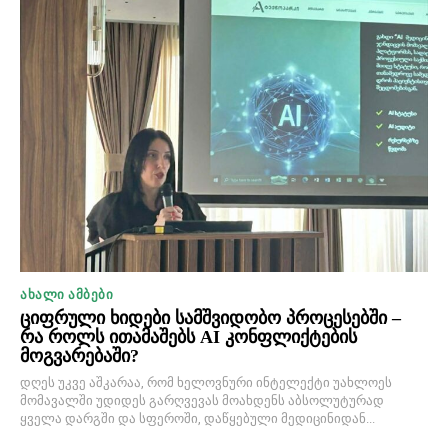
ᲐᲮᲐᲚᲘ ᲐᲛᲑᲔᲑᲘ
ციფრული ხიდები სამშვიდობო პროცესებში –
რა როლს ითამაშებს AI კონფლიქტების
მოგვარებაში?
დღეს უკვე აშკარაა, რომ ხელოვნური ინტელექტი უახლოეს
მომავალში უდიდეს გარღვევას მოახდენს აბსოლუტურად
ყველა დარგში და სფეროში, დაწყებული მედიცინიდან...