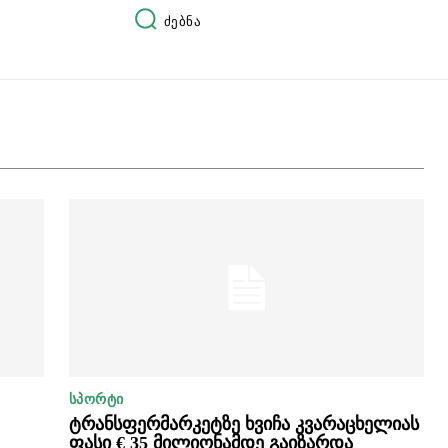
ძებნა
ᲡᲞᲝᲠᲢᲘ
ტრანსფერმარკეტზე ხვიჩა კვარაცხელიას
ფასი € 35 მილიონამდე გაიზარდა