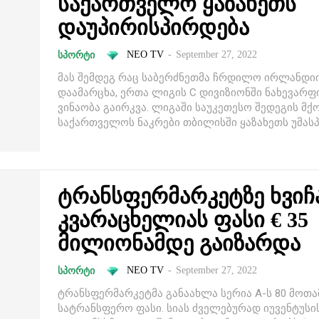
საქართველო ყაზახეთს
დაუპირისპირდება
NEO TV
-
September 27, 2022
ᲡᲞᲝᲠᲢᲘ
მას შემდეგ რაც საბერძნეთმა ჩრდილო ირლანდიი
დაამარცხა, ერთა ლიგის C დივიზიონში ნახევარ
ვინაობა გაირკვა. ლიგაში საუკეთესო შედეგის მქ
საქართველოს ნაკრები თბილისში ყაზახეთს უმასპი
ტრანსფერმარკეტზე ხვიჩ
კვარაცხელიას ფასი € 35
მილიონამდე გაიზარდა
NEO TV
-
September 27, 2022
ᲡᲞᲝᲠᲢᲘ
ტრანსფერმარკეტმა განაახლა სერია A-ს 80 მოთა
სატრანსფერო ფასი. სიას ძველებურად იუვენტუსი