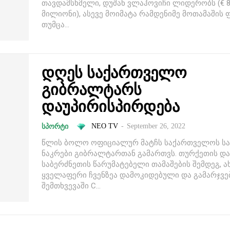
თავდამსხმელი, დუშან ვლაჰოვიჩი ლიდერობს (€ 
მილიონი), ასევე მოიმატა რამდენიმე მოთამაშის ფ
თუმცა...
დღეს საქართველო
გიბრალტარს
დაუპირისპირდება
NEO TV
-
September 26, 2022
ᲡᲞᲝᲠᲢᲘ
წლის ბოლო ოფიციალურ მატჩს საქართველოს ს
ნაკრები გიბრალტართან გამართვს. თურქეთის და
საბერძნეთის წარუმატებელი თამაშების შემდეგ, ა
ყველაფერი ჩვენზეა დამოკიდებული და გამარჯვე
შემთხვევაში C...