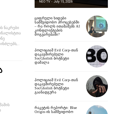
NEO TV
-
July 15, 2026
ციფრული ხიდები
სამშვიდობო პროცესებში
– რა როლს ითამაშებს AI
ს ნაკრები
კონფლიქტების
ფინალისტთა
მოგვარებაში?
ონე
ნძლებს,...
პოლიციამ Evil Corp-თან
დაკავშირებული
SocGholish ბოტნეტი
დაშალა
ა
პოლიციამ Evil Corp-თან
დაკავშირებული
SocGholish ბოტნეტი
გაანადგურა
მაშის
რაკეტის რეპორტი: Blue
ს
Origin-ის სამშვიდობო