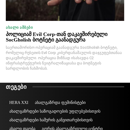
ᲐᲮᲐᲚᲘ ᲐᲛᲑᲔᲑᲘ
პოლიციამ Evil Corp-თან დაკავშირებული
SocGholish ბოტნეტი გაანადგურა
საერთაშორისო ოპერაციამ გაანადგურა SocGholish ბოტნეტი,
რომელიც რუსეთის Evil Corp კიბერდანაშაულის დაჯგუფებთანაა
დაკავშირებული. ოპერაცია მიზნად ისახავდა C2
ინფრასტრუქტურის ნეიტრალიზაციასა და ბოტნეტის
სარდლობის ჩახშობას.
ᲗᲔᲒᲔᲑᲘ
HERA XXI
ახალგაზრდა ფემინისტები
ახალგაზრდები საზოგადოების უფლებებისთვის
ახალგაზრდები ხაშურის განვითარებისთვის
ახალი თაობა
გორის ახალგაზრდული ცენტრი