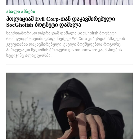
ᲐᲮᲐᲚᲘ ᲐᲛᲑᲔᲑᲘ
პოლიციამ Evil Corp-თან დაკავშირებული
SocGholish ბოტნეტი დაშალა
საერთაშორისო ოპერაციამ დაშალა SocGholish ბოტნეტი,
რომელიც რუსეთში დაფუძნებულ Evil Corp კიბერდანაშაულის
ჯგუფთანაა დაკავშირებული. ქსელი მოქმედებდა როგორც
პირველადი წვდომის ბროკერი და ransomware კამპანიების
სტეიჯინგ პლატფორმა.