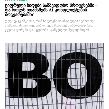
ციფრული ხიდები სამშვიდობო პროცესებში –
რა როლს ითამაშებს AI კონფლიქტების
მოგვარებაში?
დღეს უკვე აშკარაა, რომ ხელოვნური ინტელექტი უახლოეს
მომავალში უდიდეს გარღვევას მოახდენს აბსოლუტურად
ყველა დარგში და სფეროში, დაწყებული მედიცინიდან...