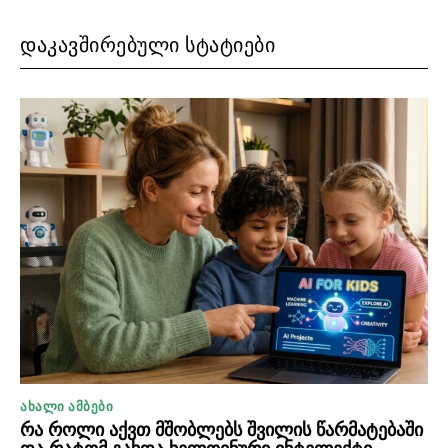
ᲓᲐᲙᲐᲕᲨᲘᲠᲔᲑᲣᲚᲘ ᲡᲢᲐᲢᲘᲔᲑᲘ
ᲐᲮᲐᲚᲘ ᲐᲛᲑᲔᲑᲘ
რა როლი აქვთ მშობლებს შვილის წარმატებაში