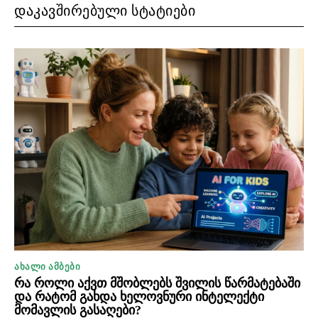
ᲓᲐᲙᲐᲕᲨᲘᲠᲔᲑᲣᲚᲘ ᲡᲢᲐᲢᲘᲔᲑᲘ
ᲐᲮᲐᲚᲘ ᲐᲛᲑᲔᲑᲘ
რა როლი აქვთ მშობლებს შვილის წარმატებაში
და რატომ გახდა ხელოვნური ინტელექტი
მომავლის გასაღები?