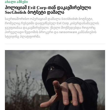
ᲐᲮᲐᲚᲘ ᲐᲛᲑᲔᲑᲘ
პოლიციამ Evil Corp-თან დაკავშირებული
SocGholish ბოტნეტი დაშალა
საერთაშორისო ოპერაციამ დაშალა SocGholish ბოტნეტი,
რომელიც რუსეთში დაფუძნებულ Evil Corp კიბერდანაშაულის
ჯგუფთანაა დაკავშირებული. ქსელი მოქმედებდა როგორც
პირველადი წვდომის ბროკერი და ransomware კამპანიების
სტეიჯინგ პლატფორმა.