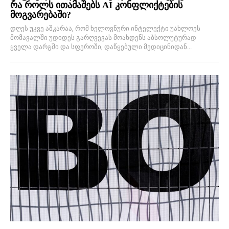
რა როლს ითამაშებს AI კონფლიქტების
მოგვარებაში?
დღეს უკვე აშკარაა, რომ ხელოვნური ინტელექტი უახლოეს
მომავალში უდიდეს გარღვევას მოახდენს აბსოლუტურად
ყველა დარგში და სფეროში, დაწყებული მედიცინიდან...