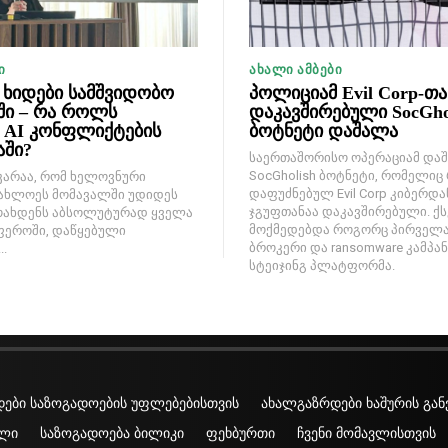
Ი
ᲐᲮᲐᲚᲘ ᲐᲛᲑᲔᲑᲘ
ხიდები სამშვიდობო
პოლიციამ Evil Corp-თა
ში – რა როლს
დაკავშირებული SocGho
ს AI კონფლიქტების
ბოტნეტი დაშალა
აში?
საერთაშორისო ოპერაციამ და
SocGholish ბოტნეტი, რომელიც
კარაა, რომ ხელოვნური
დაფუძნებულ Evil Corp კიბერდ
ახლოეს მომავალში უდიდეს
ჯგუფთანაა დაკავშირებული. ქ
ოახდენს აბსოლუტურად ყველა
მოქმედებდა როგორც პირველა
ფეროში, დაწყებული
ბროკერი და ransomware კამპან
.
სტეიჯინგ პლატფორმა.
ები საზოგადოების უფლებებისთვის
ახალგაზრდები ხაშურის გან
ლი
საზოგადოება ბილიკი
ფეხბურთი
ჩვენი მომავლისთვის