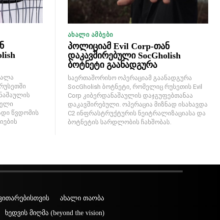
ᲐᲮᲐᲚᲘ ᲐᲛᲑᲔᲑᲘ
ნ
პოლიციამ Evil Corp-თან
lish
დაკავშირებული SocGholish
ბოტნეტი გაანადგურა
შალა
საერთაშორისო ოპერაციამ გაანადგურა
 რუსეთში
SocGholish ბოტნეტი, რომელიც რუსეთის Evil
ანაშაულის
Corp კიბერდანაშაულის დაჯგუფებთანაა
სელი
დაკავშირებული. ოპერაცია მიზნად ისახავდა
დი წვდომის
C2 ინფრასტრუქტურის ნეიტრალიზაციასა და
იების
ბოტნეტის სარდლობის ჩახშობას.
ვითარებისთვის
ახალი თაობა
ხედვის მიღმა (beyond the vision)