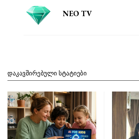
NEO TV
ᲓᲐᲙᲐᲕᲨᲘᲠᲔᲑᲣᲚᲘ ᲡᲢᲐᲢᲘᲔᲑᲘ