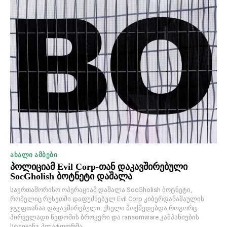
ᲐᲮᲐᲚᲘ ᲐᲛᲑᲔᲑᲘ
პოლიციამ Evil Corp-თან დაკავშირებული
SocGholish ბოტნეტი დაშალა
საერთაშორისო ოპერაციამ დაშალა SocGholish ბოტნეტი,
რომელიც რუსეთში დაფუძნებულ Evil Corp კიბერდანაშაულის
ჯგუფთანაა დაკავშირებული. ქსელი მოქმედებდა როგორც
პირველადი წვდომის ბროკერი და ransomware კამპანიების
სტეიჯინგ პლატფორმა.