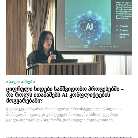
ᲐᲮᲐᲚᲘ ᲐᲛᲑᲔᲑᲘ
ციფრული ხიდები სამშვიდობო პროცესებში –
რა როლს ითამაშებს AI კონფლიქტების
მოგვარებაში?
დღეს უკვე აშკარაა, რომ ხელოვნური ინტელექტი უახლოეს
მომავალში უდიდეს გარღვევას მოახდენს აბსოლუტურად
ყველა დარგში და სფეროში, დაწყებული მედიცინიდან...