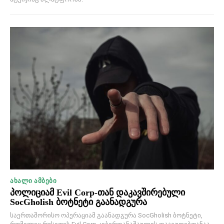
ᲐᲮᲐᲚᲘ ᲐᲛᲑᲔᲑᲘ
პოლიციამ Evil Corp-თან დაკავშირებული
SocGholish ბოტნეტი გაანადგურა
საერთაშორისო ოპერაციამ გაანადგურა SocGholish ბოტნეტი,