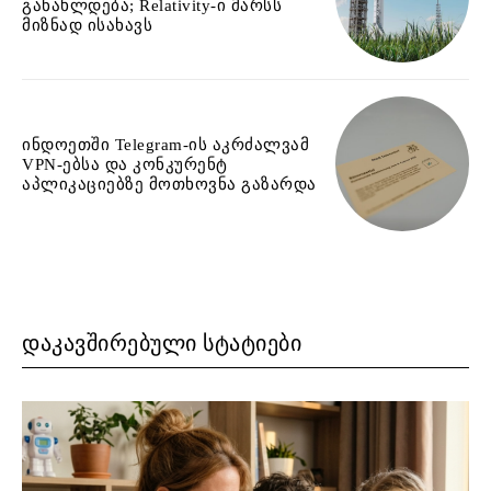
განახლდება; Relativity-ი მარსს
მიზნად ისახავს
ინდოეთში Telegram-ის აკრძალვამ
VPN-ებსა და კონკურენტ
აპლიკაციებზე მოთხოვნა გაზარდა
ᲓᲐᲙᲐᲕᲨᲘᲠᲔᲑᲣᲚᲘ ᲡᲢᲐᲢᲘᲔᲑᲘ