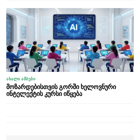
ᲐᲮᲐᲚᲘ ᲐᲛᲑᲔᲑᲘ
მოზარდებისთვის გორში ხელოვნური
ინტელექტის კურსი იწყება