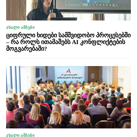
ᲐᲮᲐᲚᲘ ᲐᲛᲑᲔᲑᲘ
ციფრული ხიდები სამშვიდობო პროცესებში
– რა როლს ითამაშებს AI კონფლიქტების
მოგვარებაში?
ᲐᲮᲐᲚᲘ ᲐᲛᲑᲔᲑᲘ